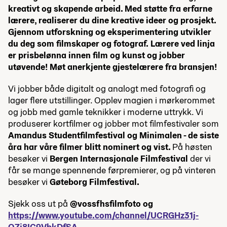
kreativt og skapende arbeid. Med støtte fra erfarne
lærere, realiserer du dine kreative ideer og prosjekt.
Gjennom utforskning og eksperimentering utvikler
du deg som filmskaper og fotograf.
Lærere ved linja
er prisbelønna innen film og kunst og jobber
utøvende! Møt anerkjente gjestelærere fra bransjen!
Vi jobber både digitalt og analogt med fotografi og
lager flere utstillinger. Opplev magien i mørkerommet
og jobb med gamle teknikker i moderne uttrykk. Vi
produserer kortfilmer og jobber mot filmfestivaler som
Amandus Studentfilmfestival og Minimalen - d
e siste
åra har våre filmer blitt nominert og vist.
På høsten
besøker vi
Bergen Internasjonale Filmfestival
der vi
får se mange spennende førpremierer, og på vinteren
besøker vi
Gøteborg Filmfestival.
Sjekk oss ut på
@vossfhsfilmfoto og
https://www.youtube.com/channel/UCRGHz31j-
OZj8IC9VbkDfSA