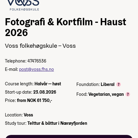
Fotografi & Kortfilm - Haust
2026
Voss folkehøgskule – Voss
Telephone: 47476536
E-mail:
post@voss.fhs.no
Course length:
Halvår — høst
Foundation:
Liberal
Start-up date:
23.08.2026
Food:
Vegetarian, vegan
Price:
from NOK 61 750,-
Location:
Voss
Study tour:
Telttur & båttur i Nærøyfjorden