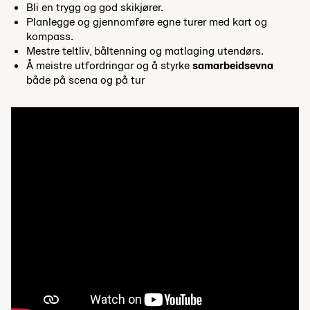
Bli en trygg og god skikjører.
Planlegge og gjennomføre egne turer med kart og
kompass.
Mestre teltliv, båltenning og matlaging utendørs.
Å meistre utfordringar og å styrke
samarbeidsevna
både på scena og på tur