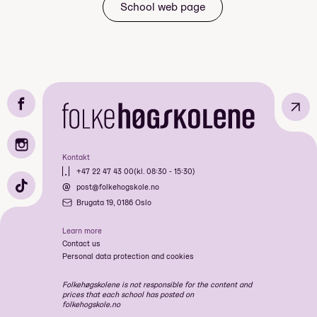
School web page
↗
Kontakt
Idrett & Friluftsliv
+47 22 47 43 00
(kl. 08:30 - 15:30)
Fotografi & Kortfilm
post@folkehogskole.no
Bratt: Park, Pow & Climb
Brugata 19, 0186 Oslo
Art & Nature
Learn more
Extreme Sport
Contact us
Musikk & Friluftsliv
Personal data protection and cookies
Ekstremsport Luft
Art & Nature
Folkehøgskolene is not responsible for the content and
prices that each school has posted on
Ekstremsport Bratt - Haust 2026
folkehogskole.no
Musikk & Friluftsliv - Haust 2026