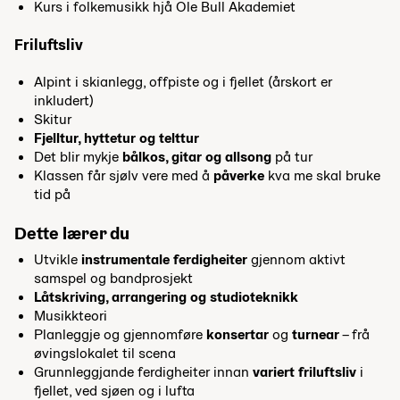
Kurs i folkemusikk hjå Ole Bull Akademiet
Friluftsliv
Alpint i skianlegg, offpiste og i fjellet (årskort er
inkludert)
Skitur
Fjelltur, hyttetur og telttur
Det blir mykje
bålkos, gitar og allsong
på tur
Klassen får sjølv vere med å
påverke
kva me skal bruke
tid på
Dette lærer du
Utvikle
instrumentale ferdigheiter
gjennom aktivt
samspel og bandprosjekt
Låtskriving, arrangering og studioteknikk
Musikkteori
Planleggje og gjennomføre
konsertar
og
turnear
– frå
øvingslokalet til scena
Grunnleggjande ferdigheiter innan
variert friluftsliv
i
fjellet, ved sjøen og i lufta