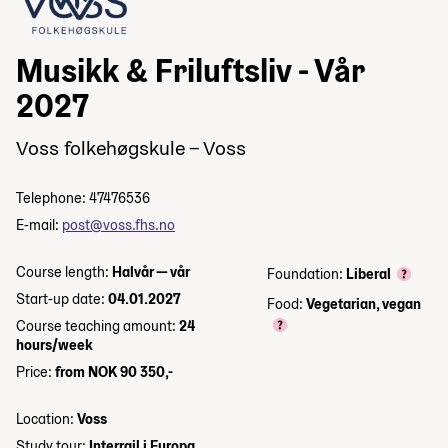
Musikk & Friluftsliv - Vår
2027
Voss folkehøgskule – Voss
Telephone: 47476536
E-mail:
post@voss.fhs.no
Course length:
Halvår — vår
Foundation:
Liberal
Start-up date:
04.01.2027
Food:
Vegetarian, vegan
Course teaching amount:
24
hours/week
Price:
from NOK 90 350,-
Location:
Voss
Study tour:
Interrail i Europa