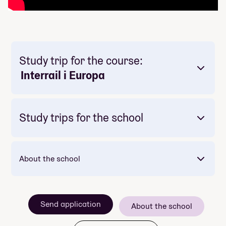
Study trip for the course:
Interrail i Europa
Study trips for the school
About the school
Mandatory: Yes
Price: Included in course price
Duration: 2 dagar
Send application
About the school