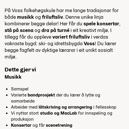
På Voss folkehøgskule har me lange tradisjonar for
både
musikk
og
friluftsliv
. Denne unike linja
kombinerer begge delar! Her får du
spele konsertar
,
stå på scena
og
dra på turné
i eit kreativt miljø. I
tillegg får du oppleve
variert friluftsliv
i verdas
vakraste bygd: ski- og idrettsbygda
Voss
! Du lærer
begge fagfelt av dyktige lærarar i eit unikt sosialt
miljø.
Dette gjer vi
Musikk
Samspel
Varierte
bandprosjekt
der du lærer å lytte og
samarbeide
Arbeider med
låtskriving og arrangering
i fellesskap
Vi nyttar stort
studio og MacLab
for innspeling og
produksjon
Konsertar
og får
scenetrening