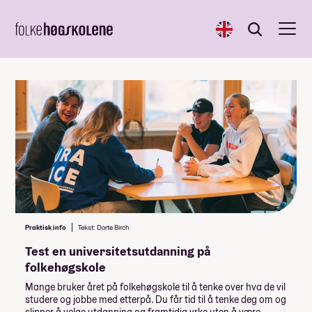
English
Søk
Søk
Praktisk info
Tekst: Dorte Birch
Test en universitetsutdanning på
folkehøgskole
Mange bruker året på folkehøgskole til å tenke over hva de vil
studere og jobbe med etterpå. Du får tid til å tenke deg om og
slipper å velge utdanning og framtidig yrke uten å være