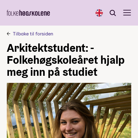
English
Søk
Søk
Tilbake til forsiden
Arkitektstudent: -
Folkehøgskoleåret hjalp
meg inn på studiet