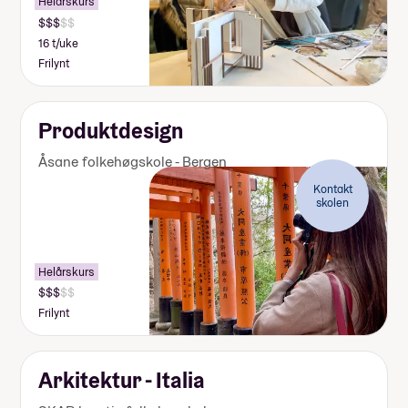
Helårskurs
16 t/uke
Frilynt
Produktdesign
Åsane folkehøgskole - Bergen
Kontakt
skolen
Helårskurs
Frilynt
Arkitektur - Italia