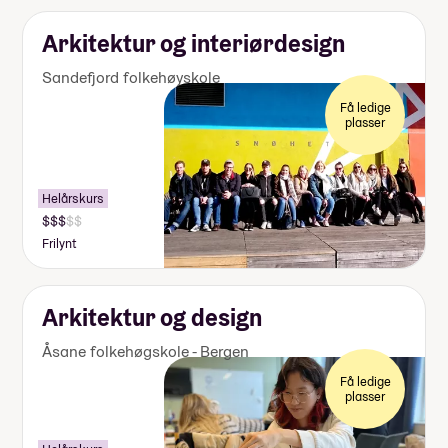
Arkitektur og interiørdesign
Sandefjord folkehøyskole
Få ledige
plasser
Helårskurs
Frilynt
Arkitektur og design
Åsane folkehøgskole - Bergen
Få ledige
plasser