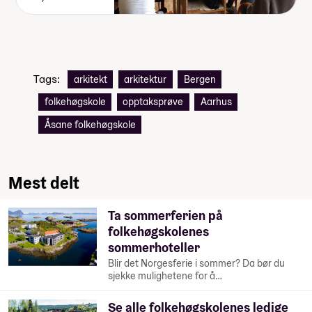
Tags:
arkitekt
arkitektur
Bergen
folkehøgskole
opptaksprøve
Aarhus
Åsane folkehøgskole
Mest delt
Ta sommerferien på
folkehøgskolenes
sommerhoteller
Blir det Norgesferie i sommer? Da bør du
sjekke mulighetene for å…
Se alle folkehøgskolenes ledige