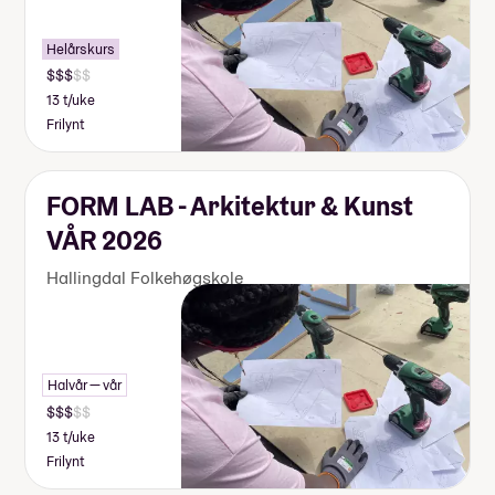
Helårskurs
13 t/uke
Frilynt
FORM LAB - Arkitektur & Kunst
VÅR 2026
Hallingdal Folkehøgskole
Halvår — vår
13 t/uke
Frilynt