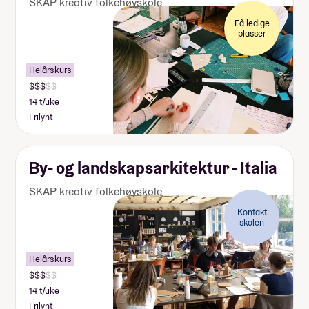
SKAP kreativ folkehøyskole
Få ledige
plasser
Helårskurs
14 t/uke
Frilynt
By- og landskapsarkitektur - Italia
SKAP kreativ folkehøyskole
Kontakt
skolen
Helårskurs
14 t/uke
Frilynt