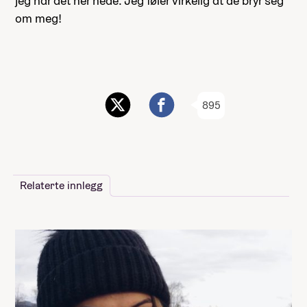
jeg har det her nede. Jeg føler virkelig at de bryr seg
om meg!
895
Relaterte innlegg