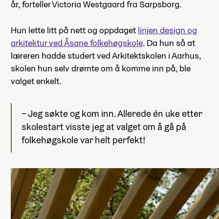
år, forteller Victoria Westgaard fra Sarpsborg.
Hun lette litt på nett og oppdaget
linjen design og
arkitektur ved Åsane folkehøgskole
. Da hun så at
læreren hadde studert ved Arkitektskolen i Aarhus,
skolen hun selv drømte om å komme inn på, ble
valget enkelt.
– Jeg søkte og kom inn. Allerede én uke etter
skolestart visste jeg at valget om å gå på
folkehøgskole var helt perfekt!