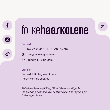
↗
Kontakt
+47 22 47 43 00
(kl. 08:30 - 15:30)
post@folkehogskole.no
Brugata 19, 0186 Oslo
Lær mer
Kontakt folkehøgskolekontoret
Personvern og cookies
Folkehøgskolene (IKF og IF) er ikke ansvarlige for
innhold og priser som hver enkelt skole har lagt inn på
folkehogskole.no