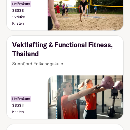
Helårskurs
rundt i landet. Det blir mye reising og mange
spennende inntrykk.
16 t/uke
Kristen
Vektløfting & Functional Fitness,
Thailand
Sunnfjord Folkehøgskule
Helårskurs
Kristen