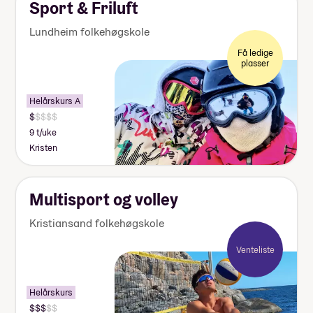
Sport & Friluft
Lundheim folkehøgskole
Få ledige
plasser
Helårskurs A
9 t/uke
Kristen
Multisport og volley
Kristiansand folkehøgskole
Venteliste
Helårskurs