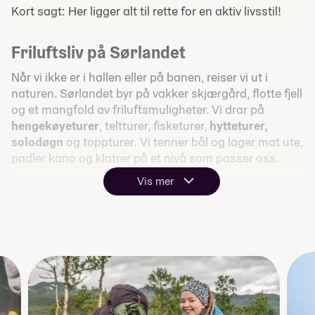
Kort sagt: Her ligger alt til rette for en aktiv livsstil!
Friluftsliv på Sørlandet
Når vi ikke er i hallen eller på banen, reiser vi ut i
naturen. Sørlandet byr på vakker skjærgård, flotte fjell
og et mangfold av friluftsmuligheter. Vi drar på
hengekøyeturer
, teltturer, fisketurer,
hytteturer,
solodøgn
og toppturer. Vi tenner bål og lager mat ute,
padler kano og klatrer på et nivå som passer oss.
Vis mer
Eventyrlig reise til New Zealand
Høydepunktet på linjen er uten tvil turen til New
Zealand – et land som byr på
spektakulær natur
og
uendelige muligheter for aktivitet. Her kombinerer vi
idrett og friluftsliv på sitt aller beste, med alt fra
surfestrender og fjellturer til rafting og utforsking av
et fantastisk landskap.