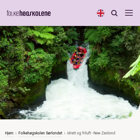
English
Søk
Søk
Hjem
Folkehøgskolen Sørlandet
Idrett og friluft - New Zealand