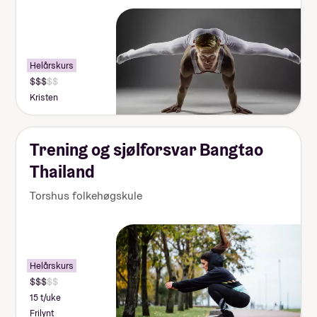
Helårskurs
Kristen
Trening og sjølforsvar Bangtao
Thailand
Torshus folkehøgskule
Helårskurs
15 t/uke
Frilynt