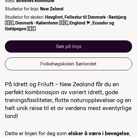
Sted:
Birkenes Kommune
Studietur for linja:
New Zeland
Studietur for skolen:
Havglimt, Fellestur til Danmark - Rønbjerg
🇩🇰, Danmark - København 🇩🇰, England 🏴󠁧󠁢󠁥󠁮󠁧󠁿, Ecuador og
Galápagos 🇪🇨
Søk på linja
Folkehøgskolen Sørlandet
På Idrett og Friluft – New Zealand får du en
perfekt kombinasjon av variert idrett, gode
treningsfasiliteter, flotte naturopplevelser og en
helt unik reise til et av verdens mest eventyrlige
land!
Dette er linjen for deg som
elsker å være i bevegelse
,