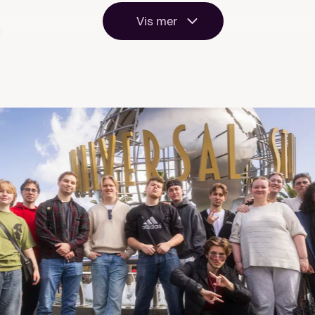
Vis mer
g
se
r
 filosofi
 and culture