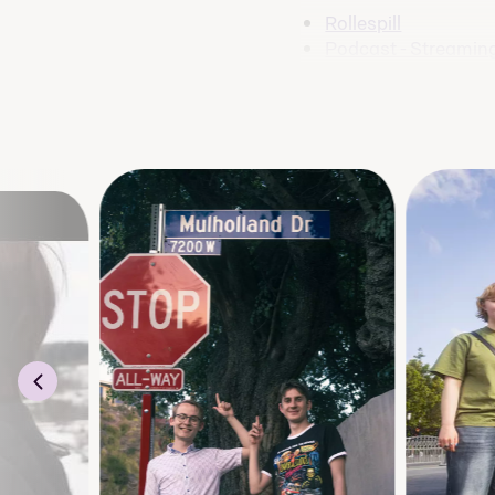
Rollespill
Podcast - Streamin
Yoga og psykologi
Kreativt verksted
Puls trening og hel
Ta opp fag
Band
Innovasjon - Gründe
Kampkunst og østlig
Norwegian language