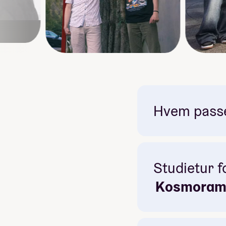
Hvem passer
Studietur fo
Kosmorama 
idé