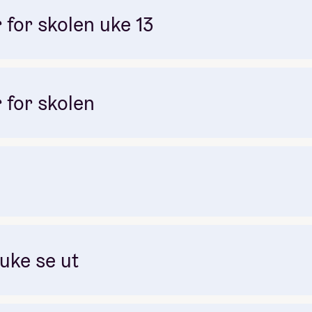
klipping
colorgrading
effektsanimasjon
compositing
 for skolen uke 13
cinematography
kamera
lys
lydutstyr
lydeffekter
filmmusikk
uten søvn
premieren
 for skolen
t: 3
 uke se ut