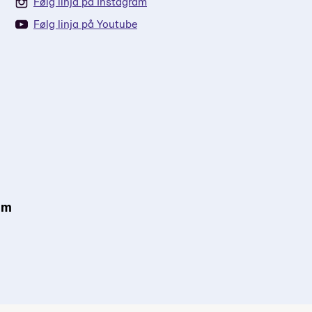
Følg linja på Instagram
Følg linja på Youtube
som