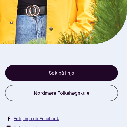
Søk på linja
Nordmøre Folkehøgskule
Følg linja på Facebook