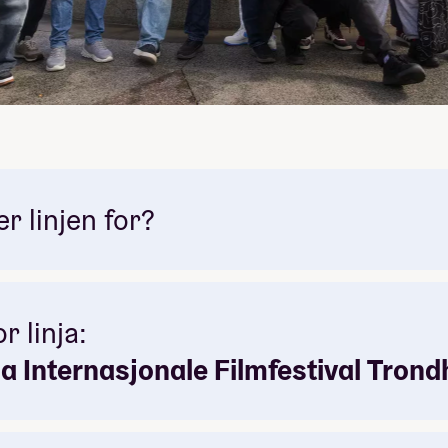
 linjen for?
r linja:
Internasjonale Filmfestival Tron
historiefortelling