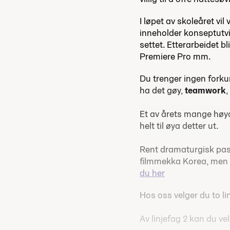
I løpet av skoleåret vi
inneholder konseptutvik
settet. Etterarbeidet b
Premiere Pro mm.
Du trenger ingen fork
ha det gøy,
teamwork
,
Et av årets mange høy
helt til øya detter ut.
Rent dramaturgisk pass
filmmekka Korea, men du 
du her
Hos oss velger du to linj
Av linjefag 2 kan du ve