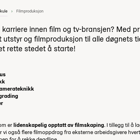
kule
Filmproduksjon
en karriere innen film og tv-bransjen? Med p
 utstyr og filmproduksjon til alle døgnets ti
rette stedet å starte!
nus
ikk
kamerateknikk
rgrading
er
som er
lidenskapelig opptatt av filmskaping
. I tillegg til å 
 vi også flere filmoppdrag fra eksterne arbeidsgivere hver
øvnen for å rekke deadline.