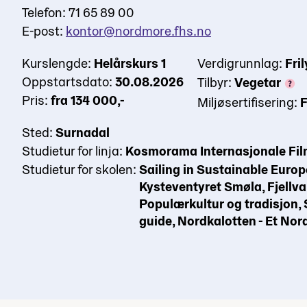
Telefon: 71 65 89 00
E-post:
kontor@nordmore.fhs.no
Kurslengde:
Helårskurs 1
Verdigrunnlag:
Fril
Oppstartsdato:
30.08.2026
Tilbyr:
Vegetar
Pris:
fra 134 000,-
Miljøsertifisering:
F
Sted:
Surnadal
Studietur for linja:
Kosmorama Internasjonale Fil
Studietur for skolen:
Sailing in Sustainable Europ
Kysteventyret Smøla, Fjellva
Populærkultur og tradisjon, 
guide, Nordkalotten - Et Nor