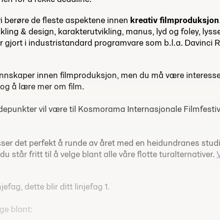
l vi berøre de fleste aspektene innen
kreativ filmproduksjon
ling & design, karakterutvikling, manus, lyd og foley, lyss
lir gjort i industristandard programvare som b.l.a. Davinci R
unnskaper innen filmproduksjon, men du må være interesse
 og å lære mer om film.
depunkter vil være
til Kosmorama Internasjonale Filmfestival
er det perfekt å runde av året med en heidundranes studie
står fritt til å velge blant alle våre flotte turalternativer.
efag, dette blir ditt linjefag 1.
lge blant: