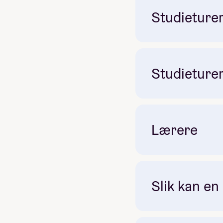
Studieturer
Studieturer
Obligatorisk: Nei
Lærere
Pris: 25 000
Måltider pr dag inkluder
Slik kan en