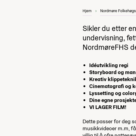
Hjem
Nordmøre Folkehøgs
Sikler du etter 
undervisning, fett
NordmøreFHS det 
Idéutvikling regi
Storyboard og ma
Kreativ klippetekn
Cinematografi og 
Lyssetting og colo
Dine egne prosjekt
VI LAGER FILM!
Dette passer for deg 
musikkvideoer m.m, får
villig til å ofre nattes