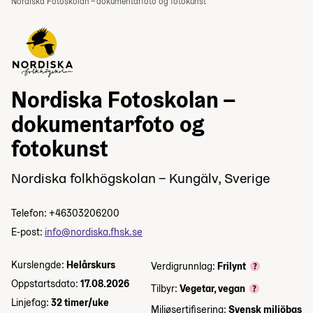
Nordiska Fotoskolan – dokumentarfoto og fotokunst
Nordiska Fotoskolan –
dokumentarfoto og
fotokunst
Nordiska folkhögskolan – Kungälv, Sverige
Telefon: +46303206200
E-post:
info@nordiska.fhsk.se
Kurslengde:
Helårskurs
Verdigrunnlag:
Frilynt
Oppstartsdato:
17.08.2026
Tilbyr:
Vegetar, vegan
Linjefag:
32 timer/uke
Miljøsertifisering:
Svensk miljöbas