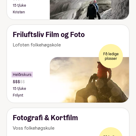
15 t/uke
Kristen
Friluftsliv Film og Foto
Lofoten folkehøgskole
Få ledige
plasser
Helårskurs
15 t/uke
Frilynt
Fotografi & Kortfilm
Voss folkehøgskule