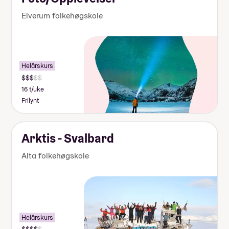
Elverum folkehøgskole
Helårskurs
16 t/uke
Frilynt
Arktis - Svalbard
Alta folkehøgskole
Helårskurs