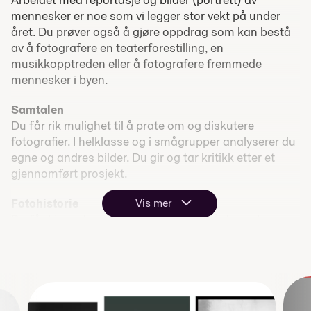
mennesker er noe som vi legger stor vekt på under
året. Du prøver også å gjøre oppdrag som kan bestå
av å fotografere en teaterforestilling, en
musikkopptreden eller å fotografere fremmede
mennesker i byen.
Samtalen
Du får rik mulighet til å prate om og diskutere
fotografier. I helklasse og i smågrupper analyserer du
egne og andres bilder. Du gir og tar kritikk etter et
gjennomført prosjekt.
Fotohistorie
Vis mer
Du får kjennskap til fotohistorien og får lære deg
hvordan fotografiet har utviklet seg til å bli det det er i
dag.
Yrkeskunnskap
Vi studerer lov og rett innenfor fotografiets område.