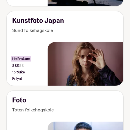
Kunstfoto Japan
Sund folkehøgskole
Helårskurs
13 t/uke
Frilynt
Foto
Toten folkehøgskole