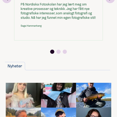
Stortinget i desember, ny beløp for
På Nordiska Fotoskolan har jeg lært meg om
Je
studiestøtte legges inn etter det.
kreative prosesser og teknikk. Jeg har fått nye
fe
fotografiske interesser, som analogt fotografi og
br
Summen du må dekke selv
studio. Nå har jeg funnet min egen fotografiske stil!
so
se
71 400
,-
Saga Hammarberg
Ale
(
7 140
,- per måned)
Når du takker ja til skoleplassen må du
betale et administrasjonsgebyr. Resten av
summen betaler du månedsvis gjennom
skoleåret. Nærmere informasjon får du fra
Nyheter
skolen.
Pris i svenska kroner. Du kan få støtte fra
Lånekasse.
Husk at du også trenger penger til
dette