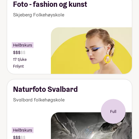
Foto - fashion og kunst
Skjeberg Folkehøyskole
Helårskurs
17 t/uke
Frilynt
Naturfoto Svalbard
Svalbard folkehøgskole
Full
Helårskurs