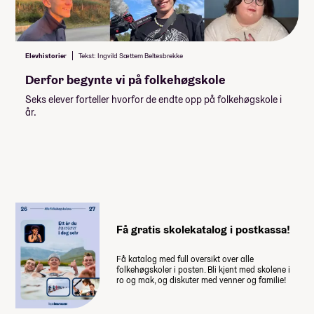
Utstyr til linja (se Utstyr til linja
nedenfor)
Om du velger å bli på skolen i
Elevhistorier
Tekst: Ingvild Sættem Beltesbrekke
hjemreisehelgene må du ordne
Derfor begynte vi på folkehøgskole
deg mat selv.
Lommepenger.
På bloggen
Seks elever forteller hvorfor de endte opp på folkehøgskole i
år.
forteller fire elever hvor mye
lommepenger de brukte i løpet av
sitt år på folkehøgskole
Få gratis skolekatalog i postkassa!
Få katalog med full oversikt over alle
folkehøgskoler i posten. Bli kjent med skolene i
ro og mak, og diskuter med venner og familie!