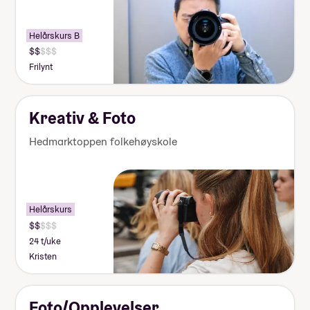
Helårskurs B
Frilynt
Kreativ & Foto
Hedmarktoppen folkehøyskole
Helårskurs
24 t/uke
Kristen
Foto/Opplevelser