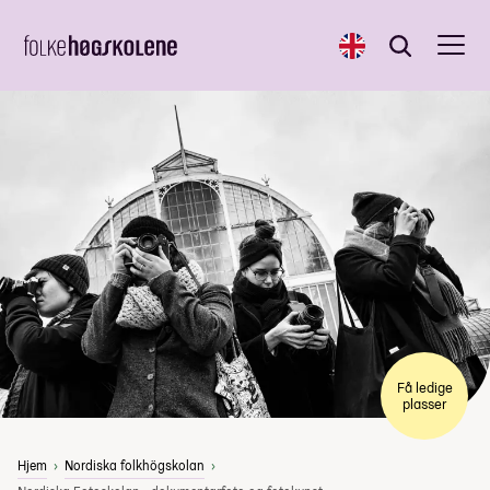
English
Søk
Søk
Få ledige
plasser
Hjem
Nordiska folkhögskolan