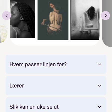
Du lærer deg om opphavsrett og hvordan man tar
betalt som fotograf. Det inngår også en del om
fotografens økonomi og hvordan man skal tenke om
man vil «starte selv», altså arbeide som frilansende
fotograf.
Obs: Obligatorisk enkel opptaksprøve – les mer
Hvem passer linjen for?
Lærer
Slik kan en uke se ut
Det fotografiske håndverket og å bli venn