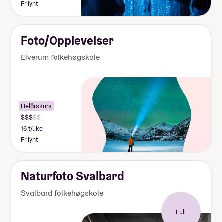
Frilynt
Foto/Opplevelser
Elverum folkehøgskole
Helårskurs
16 t/uke
Frilynt
Naturfoto Svalbard
Svalbard folkehøgskole
Full