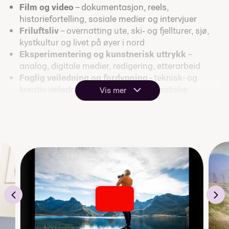
Film og video
– dokumentasjon, reels,
historiefortelling, sosiale medier og intervjuer
Friluftsliv
– overnatting ute, ski‑ og fjellturer, sjø,
kystkultur og livet på øyer i nord
Eksperimentering og kunstnerisk uttrykk
–
analog, digitale medier, redigering, etterarbeid
Faglig veiledning og fordypning -
teknisk- og
kreativ veiledning fra lærere og fantastiske
Vis mer
gjestelærere, egne prosjekter, samarbeid
Velutstyrte lokaler og utstyrspark
: Stort
mørkerom, proft studio og nettverk med iMacer og
relevant programvare.
BESØK VÅRT INSPIRASJONSGALLERI >>>
Lær deg Friluftsliv, Film og Foto i verdens
vakreste omgivelser!