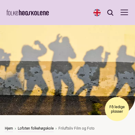
English
Søk
Søk
Få ledige
plasser
Hjem
Lofoten folkehøgskole
Friluftsliv Film og Foto