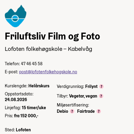
Friluftsliv Film og Foto
Lofoten folkehøgskole – Kabelvåg
Telefon: 47 46 45 58
E-post:
post@lofotenfolkehogskole.no
Kurslengde:
Helårskurs
Verdigrunnlag:
Frilynt
Oppstartsdato:
Tilbyr:
Vegetar, vegan
24.08.2026
Miljøsertifisering:
Linjefag:
15 timer/uke
Debio
Fairtrade
Pris:
fra 152 000,-
Sted:
Lofoten