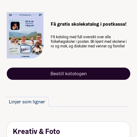
-61 952,-
-92 928,-
Lån fra Lånekassen
Få gratis skolekatalog i postkassa!
Les mer om priser, lån og stipend
Få katalog med full oversikt over alle
folkehøgskoler i posten. Bli kjent med skolene i
Studiestøtten for neste år vedtas av
ro og mak, og diskuter med venner og familie!
Stortinget i desember, ny beløp for
studiestøtte legges inn etter det.
Summen du må dekke selv
Bestill katalogen
152 000
,-
(
15 200
,- per måned)
Når du takker ja til skoleplassen må du
Linjer som ligner
betale et administrasjonsgebyr. Resten av
summen betaler du månedsvis gjennom
skoleåret. Nærmere informasjon får du fra
skolen.
Kreativ & Foto