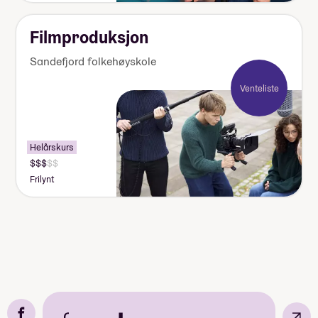
Filmproduksjon
Sandefjord folkehøyskole
Venteliste
Helårskurs
Frilynt
↗