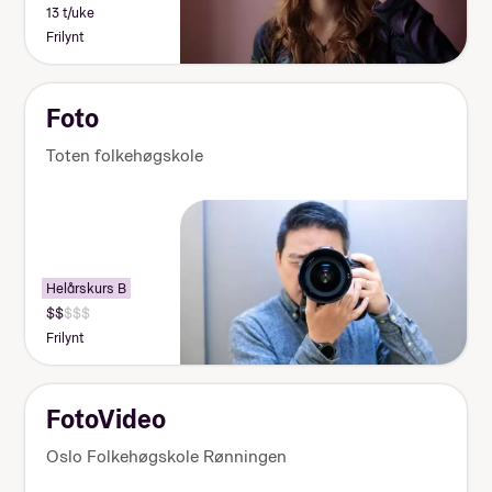
13 t/uke
Frilynt
Foto
Toten folkehøgskole
Helårskurs B
Frilynt
FotoVideo
Oslo Folkehøgskole Rønningen