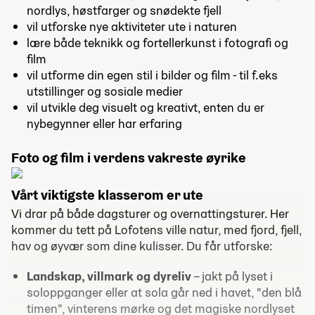
nordlys, høstfarger og snødekte fjell
vil utforske nye aktiviteter ute i naturen
lære både teknikk og fortellerkunst i fotografi og
film
vil utforme din egen stil i bilder og film - til f.eks
utstillinger og sosiale medier
vil utvikle deg visuelt og kreativt, enten du er
nybegynner eller har erfaring
Foto og film i verdens vakreste øyrike
Vårt viktigste klasserom er ute
Vi drar på både dagsturer og overnattingsturer. Her
kommer du tett på Lofotens ville natur, med fjord, fjell,
hav og øyvær som dine kulisser. Du får utforske:
Landskap, villmark og dyreliv
– jakt på lyset i
soloppganger eller at sola går ned i havet, "den blå
timen", vinterens mørke og det magiske nordlyset