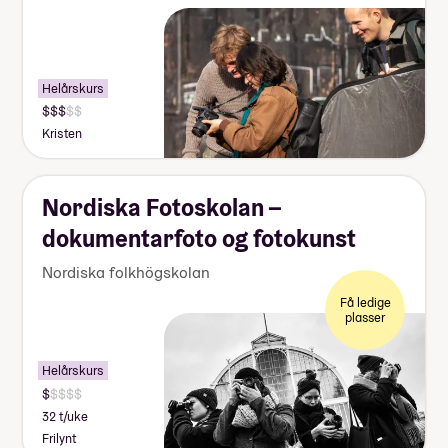
Helårskurs
Kristen
Nordiska Fotoskolan –
dokumentarfoto og fotokunst
Nordiska folkhögskolan
Få ledige
plasser
Helårskurs
32 t/uke
Frilynt