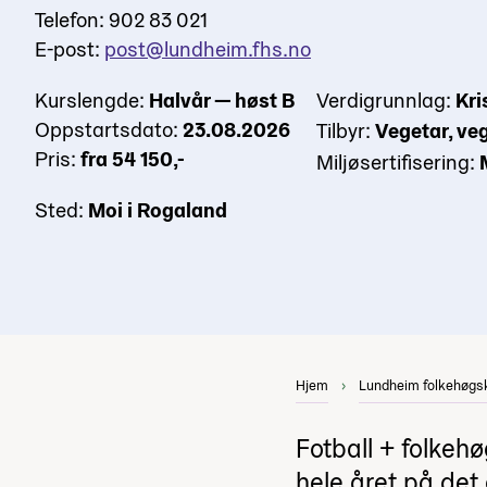
Telefon: 902 83 021
E-post:
post@lundheim.fhs.no
Kurslengde:
Halvår — høst B
Verdigrunnlag:
Kri
Oppstartsdato:
23.08.2026
Tilbyr:
Vegetar, ve
Pris:
fra 54 150,-
Miljøsertifisering:
Sted:
Moi i Rogaland
Hjem
Lundheim folkehøgs
Fotball + folkeh
hele året på det 