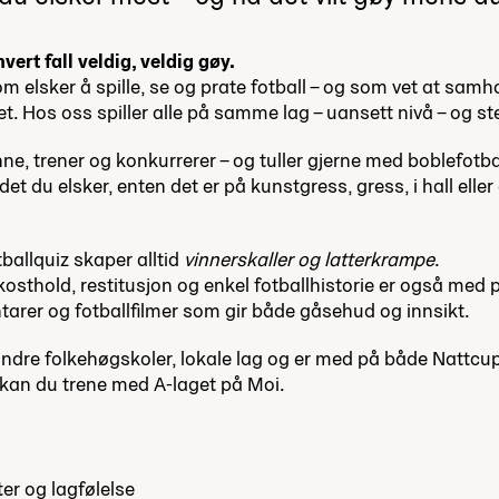
 hvert fall veldig, veldig gøy.
som elsker å spille, se og prate fotball – og som vet at samh
tet. Hos oss spiller alle på samme lag – uansett nivå – og 
inne, trener og konkurrerer – og tuller gjerne med boblefotba
det du elsker, enten det er på kunstgress, gress, i hall elle
ballquiz skaper alltid
vinnerskaller og latterkrampe
.
osthold, restitusjon og enkel fotballhistorie er også med p
tarer og fotballfilmer som gir både gåsehud og innsikt.
andre folkehøgskoler, lokale lag og er med på både Nattcu
, kan du trene med A-laget på Moi.
ter og lagfølelse