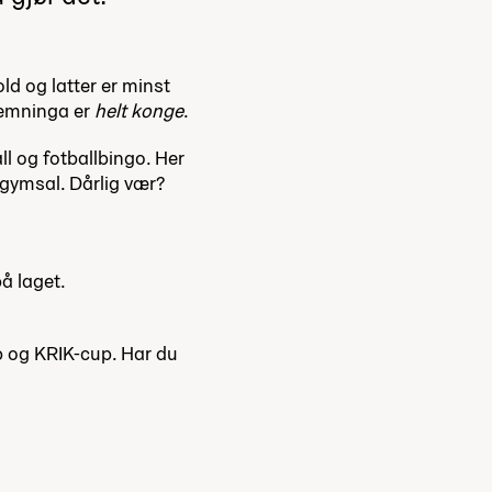
old og latter er minst
stemninga er
helt konge
.
ll og fotballbingo. Her
r gymsal. Dårlig vær?
å laget.
p og KRIK-cup. Har du