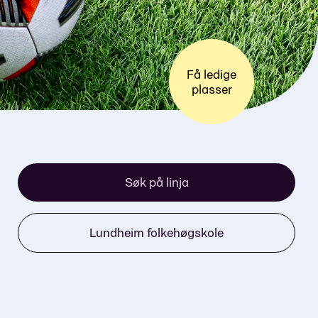
Få ledige
plasser
Søk på linja
Lundheim folkehøgskole