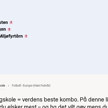
sten
gan
Miljøfyrtårn
kole
Fotball - Europa (Høst halvår)
øgskole = verdens beste kombo. På denne li
du elsker mest – og ha det vilt gøy mens du