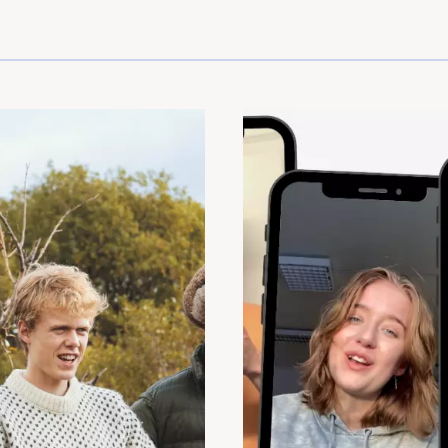
og Asia
 Lånekassen
ekassen
år halvår)
st halvår)
ån og stipend
ste år vedtas av Stortinget i desember, ny beløp for studiestøtte
å dekke selv
(
10 830
,- pe
l skoleplassen må du betale et administrasjonsgebyr. Resten av
s gjennom skoleåret. Nærmere informasjon får du fra skolen.
trenger penger til dette
a (se Utstyr til linja nedenfor)