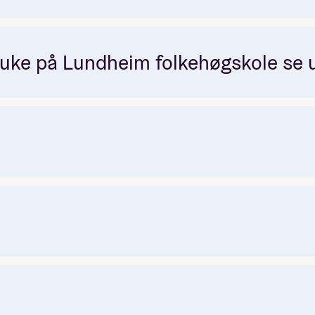
 uke på Lundheim folkehøgskole se u
ea
auland
England
3