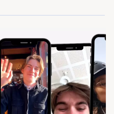
-30 976,-
-46 464,-
 legges inn
54 150
,-
r måned)
 summen