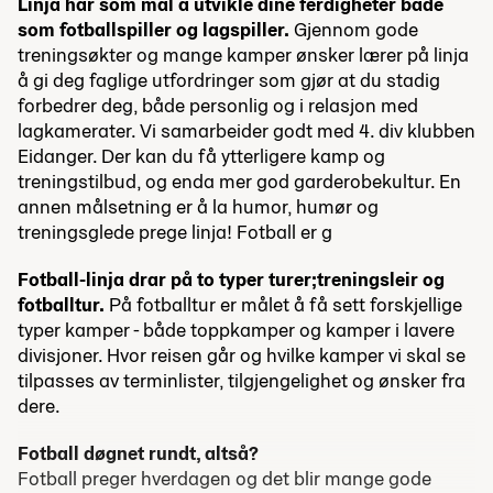
Linja har som mål å utvikle dine ferdigheter både
som fotballspiller og lagspiller.
Gjennom gode
treningsøkter og mange kamper ønsker lærer på linja
å gi deg faglige utfordringer som gjør at du stadig
forbedrer deg, både personlig og i relasjon med
lagkamerater. Vi samarbeider godt med 4. div klubben
Eidanger. Der kan du få ytterligere kamp og
treningstilbud, og enda mer god garderobekultur. En
annen målsetning er å la humor, humør og
treningsglede prege linja! Fotball er g
Fotball-linja drar på to typer turer;
treningsleir og
fotballtur.
På fotballtur er målet å få sett forskjellige
typer kamper - både toppkamper og kamper i lavere
divisjoner. Hvor reisen går og hvilke kamper vi skal se
tilpasses av terminlister, tilgjengelighet og ønsker fra
dere.
Fotball døgnet rundt, altså?
Fotball preger hverdagen og det blir mange gode