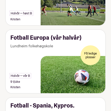
Halvår — høst B
Kristen
Fotball Europa (vår halvår)
Lundheim folkehøgskole
Få ledige
plasser
Halvår — vår B
9 t/uke
Kristen
Fotball - Spania, Kypros.