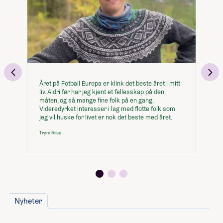
Fotball Afrika
Du kan legge til
(Huk av og se hvordan det påvirker prisen)
Obligatorisk: Ja
500,-
Kampbilletter England
Pris: Inkludert i linjepris
3 500,-
Melk/laktose
Varighet: 3 dager
Måltider pr dag inkludert: 3
8 100,-
Cøliaki
I noen dager reiser hele skolen på vintertur i
Året på Fotball Europa er klink det beste året i mitt
Je
3 500,-
Telemark
Vegetarianer
liv. Aldri før har jeg kjent et fellesskap på den
be
måten, og så mange fine folk på en gang.
ko
1 400,-
Egg,fisk o.l
Videredyrket interesser i lag med flotte folk som
ny
jeg vil huske for livet er nok det beste med året.
få
romtype:
Trym Riise
Tr
4 600,-
12 800,-
Italia, frivillig studietur
Les om Vinterturen
8 000,-
Tyskland, frivillig studietur
Nyheter