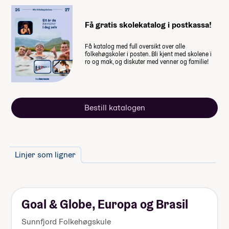
skolen.
Få gratis skolekatalog i postkassa!
Husk at du også trenger penger til
Få katalog med full oversikt over alle
dette
folkehøgskoler i posten. Bli kjent med skolene i
ro og mak, og diskuter med venner og familie!
Noen ekstra måltider på Italia,
frivillig studietur (2 måltider per
dag er inkludert)
Noen ekstra måltider på Tyskland,
Bestill katalogen
frivillig studietur (2 måltider per
dag er inkludert)
Noen ekstra måltider på studietur
Linjer som ligner
England (2 måltider per dag er
inkludert)
Enkelte valgfag
Utstyr til linja (se Utstyr til linja
Goal & Globe, Europa og Brasil
nedenfor)
Lommepenger.
På bloggen
Sunnfjord Folkehøgskule