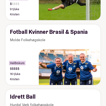
9 t/uke
Kristen
Fotball Kvinner Brasil & Spania
Molde Folkehøgskole
Helårskurs
16 t/uke
Kristen
Idrett Ball
Hurdal Verk folkehøgskole