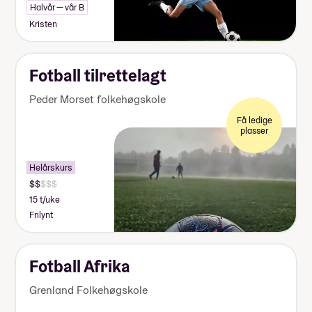
Halvår — vår B
Kristen
Fotball tilrettelagt
Peder Morset folkehøgskole
Få ledige
plasser
Helårskurs
15 t/uke
Frilynt
Fotball Afrika
Grenland Folkehøgskole