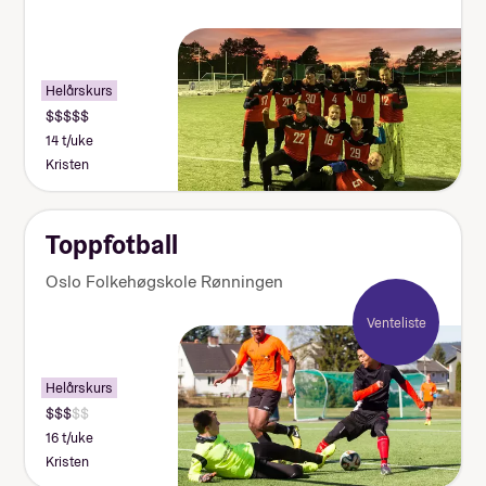
forteller fire elever hvor mye
lommepenger de brukte i løpet av
sitt år på folkehøgskole
Helårskurs
14 t/uke
Kristen
Toppfotball
Oslo Folkehøgskole Rønningen
Venteliste
Helårskurs
16 t/uke
Kristen