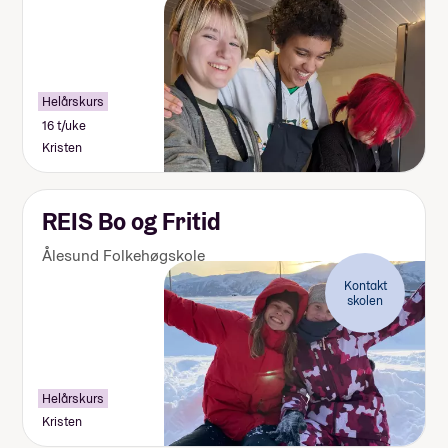
Helårskurs
16 t/uke
Kristen
REIS Bo og Fritid
Ålesund Folkehøgskole
Kontakt
skolen
Helårskurs
Kristen