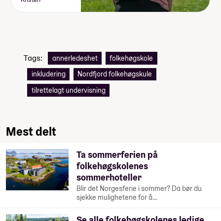
Tags:
annerledeshet
folkehøgskole
inkludering
Nordfjord folkehøgskule
tilrettelagt undervisning
Mest delt
Ta sommerferien på
folkehøgskolenes
sommerhoteller
Blir det Norgesferie i sommer? Da bør du
sjekke mulighetene for å…
Se alle folkehøgskolenes ledige