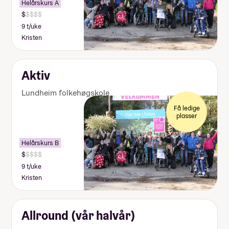
Helårskurs A
9 t/uke
Kristen
Aktiv
Lundheim folkehøgskole
Få ledige
plasser
Helårskurs B
9 t/uke
Kristen
Allround (vår halvår)