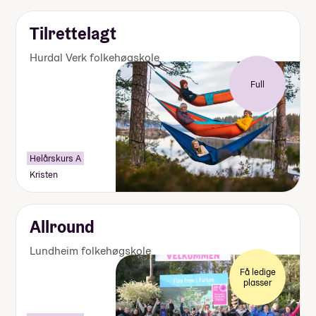
Tilrettelagt
Hurdal Verk folkehøgskole
Full
Helårskurs A
Kristen
Allround
Lundheim folkehøgskole
Få ledige
plasser