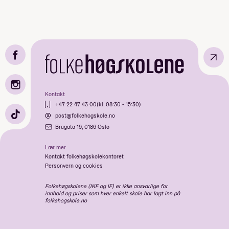
↗
Kontakt
+47 22 47 43 00
(kl. 08:30 - 15:30)
post@folkehogskole.no
Brugata 19, 0186 Oslo
Lær mer
Kontakt folkehøgskolekontoret
Personvern og cookies
Folkehøgskolene (IKF og IF) er ikke ansvarlige for
innhold og priser som hver enkelt skole har lagt inn på
folkehogskole.no