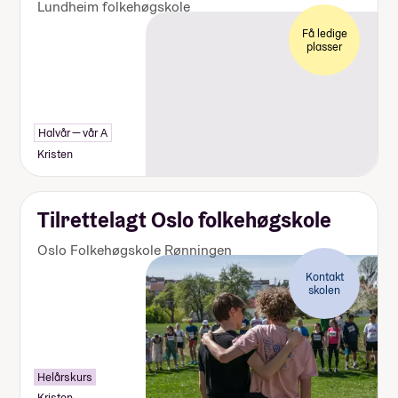
Lundheim folkehøgskole
Få ledige
plasser
Halvår — vår A
Kristen
Tilrettelagt Oslo folkehøgskole
Oslo Folkehøgskole Rønningen
Kontakt
skolen
Helårskurs
Kristen