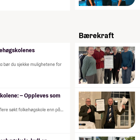
Bærekraft
kehøgskolenes
a bør du sjekke mulighetene for
skolene: – Oppleves som
 flere søkt folkehøgskole enn på…