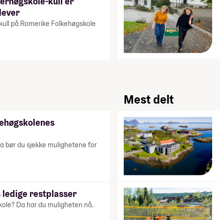
erhøgskole-kull er
lever
 kull på Romerike Folkehøgskole
Mest delt
kehøgskolenes
a bør du sjekke mulighetene for
 ledige restplasser
kole? Da har du muligheten nå.