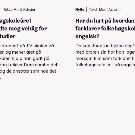
Tekst: Marit Asheim
Nytte
Tekst: Marit Asheim
høgskoleåret
Har du lurt på hvordan
dte meg veldig for
forklarer folkehøgsko
tudier
engelsk?
r student på TV-skolen på
Da kan Jonatan hjelpe de
r, og mener året på
med broren sin har han lage
kolen hjalp han godt på
morsom film som forklarer 
 Han trekker fram samholdet
folkehøgskole er – på engels
 og de ansatte som noe det
.