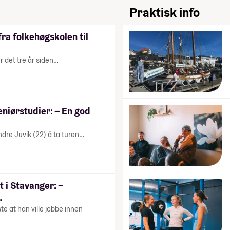
Praktisk info
fra folkehøgskolen til
er det tre år siden…
eniørstudier: – En god
ondre Juvik (22) å ta turen…
t i Stavanger: –
…
te at han ville jobbe innen