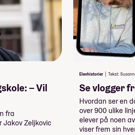
Elevhistorier
Tekst: Susanne
skole: – Vil
Se vlogger f
Hvordan ser en da
over 900 ulike linj
n fra
elever på noen av 
r Jakov Zeljkovic
viser frem sin hv