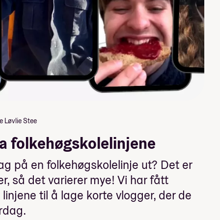
 Løvlie Stee
ra folkehøgskolelinjene
g på en folkehøgskolelinje ut? Det er
er, så det varierer mye! Vi har fått
linjene til å lage korte vlogger, der de
erdag.