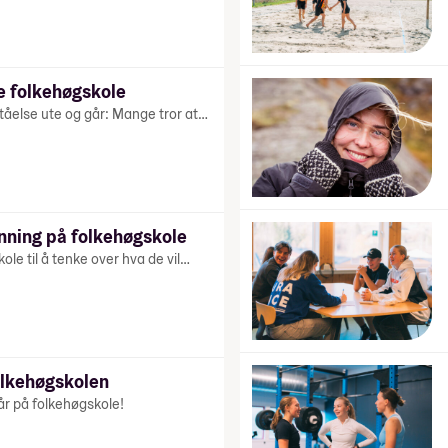
e folkehøgskole
tåelse ute og går: Mange tror at…
anning på folkehøgskole
le til å tenke over hva de vil…
olkehøgskolen
 år på folkehøgskole!