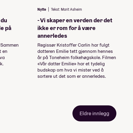
Nytte
Tekst: Marit Asheim
 du
- Vi skaper en verden der det
le på
ikke er rom for å være
annerledes
g! Sammen
Regissør Kristoffer Carlin har fulgt
t en
datteren Emilie tett gjennom hennes
hva
år på Toneheim folkehøgskole. Filmen
k.
«Vår datter Emilie» har et tydelig
budskap om hva vi mister ved å
sortere ut det som er annerledes.
Eldre innlegg