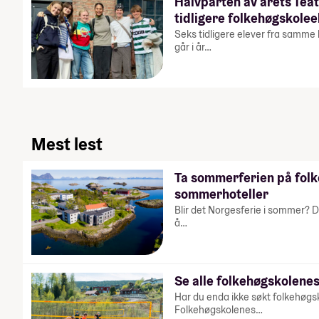
Halvparten av årets Teat
tidligere folkehøgskolee
Seks tidligere elever fra samme
går i år…
Mest lest
Ta sommerferien på fol
sommerhoteller
Blir det Norgesferie i sommer? D
å…
Se alle folkehøgskolenes
Har du enda ikke søkt folkehøgs
Folkehøgskolenes…