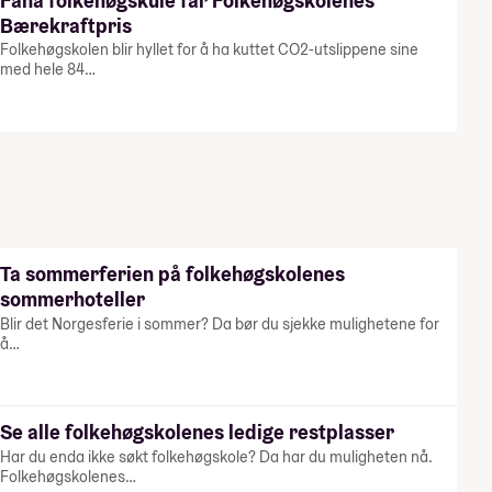
Fana folkehøgskule får Folkehøgskolenes
Bærekraftpris
Folkehøgskolen blir hyllet for å ha kuttet CO2-utslippene sine
med hele 84…
Ta sommerferien på folkehøgskolenes
sommerhoteller
Blir det Norgesferie i sommer? Da bør du sjekke mulighetene for
å…
Se alle folkehøgskolenes ledige restplasser
Har du enda ikke søkt folkehøgskole? Da har du muligheten nå.
Folkehøgskolenes…