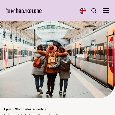
English
Søk
Søk
Hjem
Stord Folkehøgskole