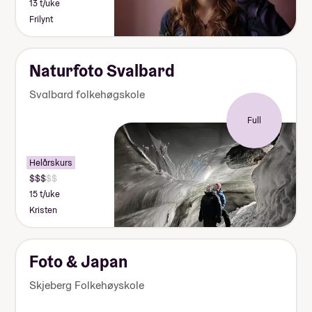
13 t/uke
Frilynt
Naturfoto Svalbard
Svalbard folkehøgskole
Full
Helårskurs
15 t/uke
Kristen
Foto & Japan
Skjeberg Folkehøyskole