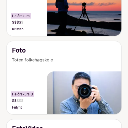
Obligatorisk: Nei
Pris: 15 000
Måltider pr dag inkludert: 2
Helårskurs
Kristen
Foto
Toten folkehøgskole
Helårskurs B
Frilynt