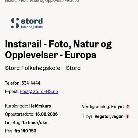
Instarail - Foto, Natur og Opplevelser - Europa
Instarail - Foto, Natur og
Opplevelser - Europa
Stord Folkehøgskole – Stord
Telefon: 53414444
E-post:
Post@StordFHS.no
Kurslengde:
Helårskurs
Verdigrunnlag:
Frilynt
Oppstartsdato:
16.08.2026
Tilbyr:
Vegetar, vegan
Linjefag:
15 timer/uke
Pris:
fra 140 750,-