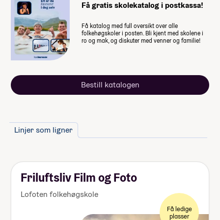
Få gratis skolekatalog i postkassa!
naturen er variert og eksotisk
Få katalog med full oversikt over alle
Husk at du også trenger penger til
folkehøgskoler i posten. Bli kjent med skolene i
dette
ro og mak, og diskuter med venner og familie!
Reiseforsikring på Interrail Europa
- Kontinentet på sitt beste!, frivillig
studietur
Bestill katalogen
Noen ekstra måltider på Interrail
Europa - Kontinentet på sitt beste!,
frivillig studietur (2 måltider per
dag er inkludert)
Linjer som ligner
Noen ekstra måltider på BLI MED
Brettspill-linja på tur til ESSEN!,
frivillig studietur (2 måltider per
Friluftsliv Film og Foto
dag er inkludert)
Noen ekstra måltider på BLI MED
Lofoten folkehøgskole
Brikkemesterlinja til Billund,
Få ledige
Danmark*, frivillig studietur (2
plasser
Obligatorisk: Nei