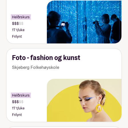
Helårskurs
17 t/uke
Frilynt
Foto - fashion og kunst
Skjeberg Folkehøyskole
Helårskurs
17 t/uke
Frilynt