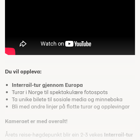
Du vil oppleva:
Interrail-tur gjennom Europa
Turar i Norge til spektakulære fotospots
Ta unike bilete til sosiale media og minneboka
Bli med andre linjer på flotte turar og opplevingar
Kameraet er med overalt!
Årets reise-høgdepunkt blir ein 2-3 vekes
Interrail-tur