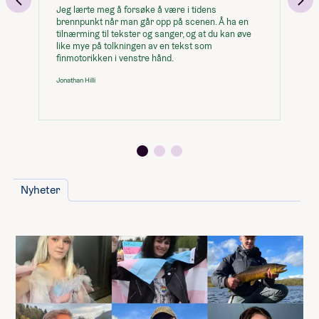
Stortinget i desember, ny beløp for
Jeg lærte meg å forsøke å være i tidens
År
studiestøtte legges inn etter det.
brennpunkt når man går opp på scenen. Å ha en
mi
tilnærming til tekster og sanger, og at du kan øve
so
Summen du må dekke selv
like mye på tolkningen av en tekst som
In
finmotorikken i venstre hånd.
je
70 400
,-
Jonathan Hilli
Per
(
7 040
,- per måned)
Når du takker ja til skoleplassen må du
betale et administrasjonsgebyr. Resten av
summen betaler du månedsvis gjennom
skoleåret. Nærmere informasjon får du fra
skolen.
Nyheter
Pris i svenske kroner. Du kan få støtte fra
Lånekasse.
Husk at du også trenger penger til
dette