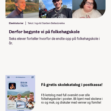
Utstyr til linja (se Utstyr til linja
nedenfor)
Om du velger å bli på skolen i
hjemreisehelgene må du ordne
Elevhistorier
Tekst: Ingvild Sættem Beltesbrekke
deg mat selv.
Derfor begynte vi på folkehøgskole
Lommepenger.
På bloggen
Seks elever forteller hvorfor de endte opp på folkehøgskole i
forteller fire elever hvor mye
år.
lommepenger de brukte i løpet av
sitt år på folkehøgskole
Få gratis skolekatalog i postkassa!
Få katalog med full oversikt over alle
folkehøgskoler i posten. Bli kjent med skolene i
ro og mak, og diskuter med venner og familie!