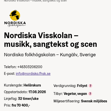
Nordiska Visskolan – musikk, sangtekst og scen
Nordiska Visskolan –
musikk, sangtekst og scen
Nordiska folkhögskolan – Kungälv, Sverige
Telefon: +46303206200
E-post:
info@nordiska.fhsk.se
Kurslengde:
Helårskurs
Verdigrunnlag:
Frilynt
Oppstartsdato:
17.08.2026
Tilbyr:
Vegetar, vegan
Linjefag:
32 timer/uke
Miljøsertifisering:
Svensk miljöbas
Pris:
fra 70 400,-