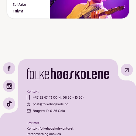
15 t/uke
Frilynt
↗
Kontakt
+47 22 47 43 00
(kl. 08:30 - 15:30)
post@folkehogskole.no
Brugata 19, 0186 Oslo
Lær mer
Kontakt folkehøgskolekontoret
Personvern og cookies