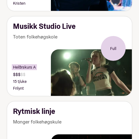
Kristen
Musikk Studio Live
Toten folkehøgskole
Full
Helårskurs A
15 t/uke
Frilynt
Rytmisk linje
Manger folkehøgskule