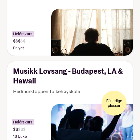
Helårskurs
Frilynt
Musikk Lovsang - Budapest, LA &
Hawaii
Hedmarktoppen folkehøyskole
Få ledige
plasser
Helårskurs
18 t/uke