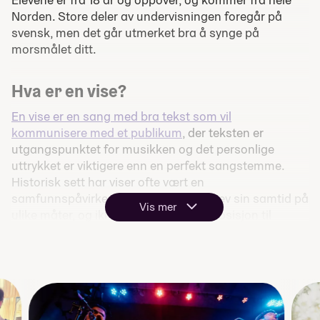
Norden. Store deler av undervisningen foregår på
svensk, men det går utmerket bra å synge på
morsmålet ditt.
Hva er en vise?
En vise er en sang med bra tekst som vil
kommunisere med et publikum
, der teksten er
utgangspunktet for musikken og det personlige
uttrykket er viktigere enn en perfekt sangstemme.
Historisk sett har viser ofte vært en
samfunnspåvirkende kraft som beskrev sin samtid på
Vis mer
ulike måter, og ikke sjelden stått i opposisjon til
makten.
Med det ene benet i den nordiske visetradisjonen og
det andre i dagens og verdens historier, uttrykk og
musikalske påvirkninger, ønsker Visskolan å gi deg
muligheten til å utvikle
ditt musikkskap og ditt