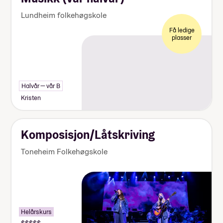
Lundheim folkehøgskole
Få ledige
plasser
Halvår — vår B
Kristen
Komposisjon/Låtskriving
Toneheim Folkehøgskole
Helårskurs