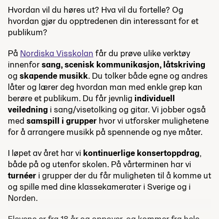
Hvordan vil du høres ut? Hva vil du fortelle? Og
hvordan gjør du opptredenen din interessant for et
publikum?
På
Nordiska Visskolan
får du prøve ulike verktøy
innenfor
sang, scenisk kommunikasjon, låtskriving
og
skapende musikk
. Du tolker både egne og andres
låter og lærer deg hvordan man med enkle grep kan
berøre et publikum. Du får jevnlig
individuell
veiledning
i sang/visetolking og gitar. Vi jobber også
med
samspill i grupper
hvor vi utforsker mulighetene
for å arrangere musikk på spennende og nye måter.
I løpet av året har vi
kontinuerlige konsertoppdrag
,
både på og utenfor skolen. På vårterminen har vi
turnéer
i grupper der du får muligheten til å komme ut
og spille med dine klassekamerater i Sverige og i
Norden.
Elevene er fra 18 år og oppover, og kommer fra hele