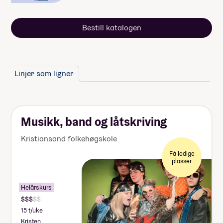
Bestill katalogen
Linjer som ligner
Musikk, band og låtskriving
Kristiansand folkehøgskole
Få ledige
plasser
Helårskurs
15 t/uke
Kristen