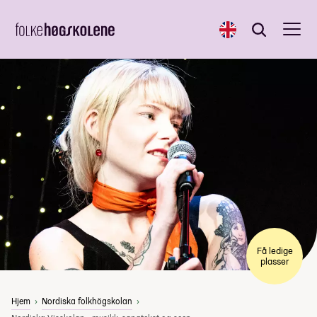
English
Søk
Søk
Få ledige
plasser
Hjem
Nordiska folkhögskolan