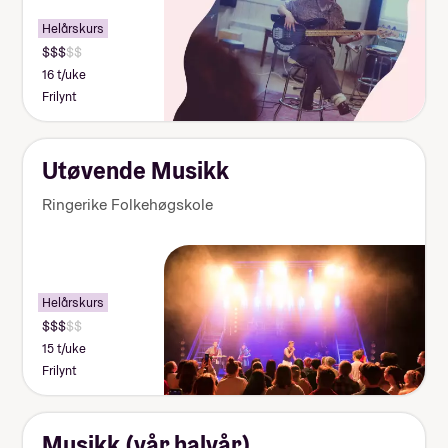
Helårskurs
16 t/uke
Frilynt
Utøvende Musikk
Ringerike Folkehøgskole
Helårskurs
15 t/uke
Frilynt
Musikk (vår halvår)