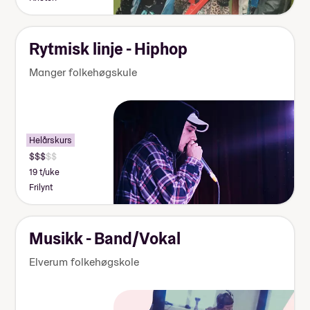
Rytmisk linje - Hiphop
Manger folkehøgskule
Helårskurs
19 t/uke
Frilynt
Musikk - Band/Vokal
Elverum folkehøgskole