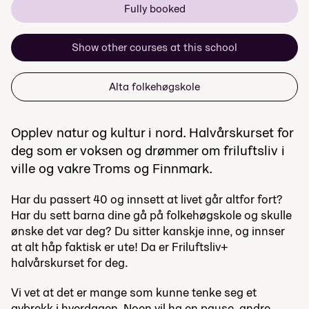
Fully booked
Show other courses at this school
Alta folkehøgskole
Opplev natur og kultur i nord. Halvårskurset for
deg som er voksen og drømmer om friluftsliv i
ville og vakre Troms og Finnmark.
Har du passert 40 og innsett at livet går altfor fort?
Har du sett barna dine gå på folkehøgskole og skulle
ønske det var deg? Du sitter kanskje inne, og innser
at alt håp faktisk er ute! Da er Friluftsliv+
halvårskurset for deg.
Vi vet at det er mange som kunne tenke seg et
avbrekk i hverdagen. Noen vil ha en pause, andre