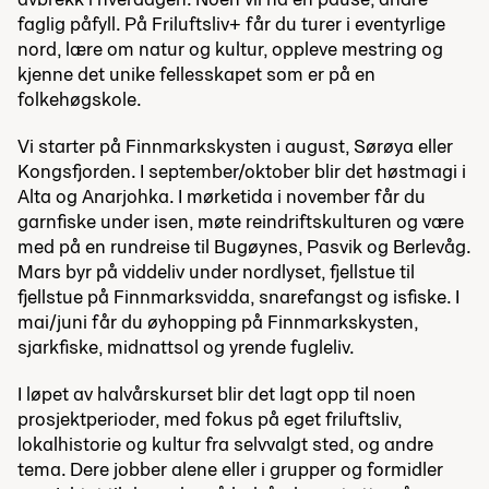
faglig påfyll. På Friluftsliv+ får du turer i eventyrlige
nord, lære om natur og kultur, oppleve mestring og
kjenne det unike fellesskapet som er på en
folkehøgskole.
Vi starter på Finnmarkskysten i august, Sørøya eller
Kongsfjorden. I september/oktober blir det høstmagi i
Alta og Anarjohka. I mørketida i november får du
garnfiske under isen, møte reindriftskulturen og være
med på en rundreise til Bugøynes, Pasvik og Berlevåg.
Mars byr på viddeliv under nordlyset, fjellstue til
fjellstue på Finnmarksvidda, snarefangst og isfiske. I
mai/juni får du øyhopping på Finnmarkskysten,
sjarkfiske, midnattsol og yrende fugleliv.
I løpet av halvårskurset blir det lagt opp til noen
prosjektperioder, med fokus på eget friluftsliv,
lokalhistorie og kultur fra selvvalgt sted, og andre
tema. Dere jobber alene eller i grupper og formidler