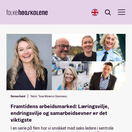
English
Søk
Søk
Samarbeid
Tekst: Tone Minerva Grenness
Framtidens arbeidsmarked: Læringsvilje,
endringsvilje og samarbeidsevner er det
viktigste
I en serie på fem har vi snakket med seks ledere i sentrale