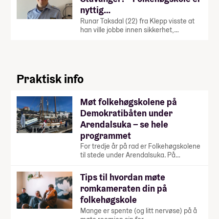
nyttig…
Runar Taksdal (22) fra Klepp visste at
han ville jobbe innen sikkerhet,…
Praktisk info
Møt folkehøgskolene på
Demokratibåten under
Arendalsuka – se hele
programmet
For tredje år på rad er Folkehøgskolene
til stede under Arendalsuka. På…
Tips til hvordan møte
romkameraten din på
folkehøgskole
Mange er spente (og litt nervøse) på å