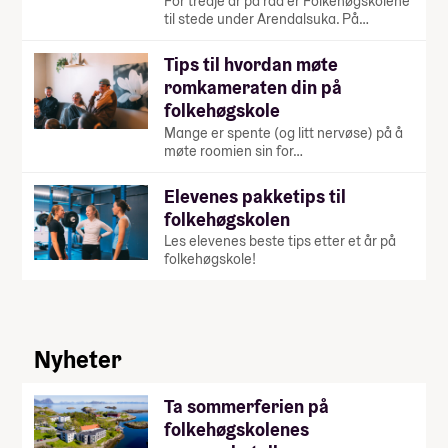
For tredje år på rad er Folkehøgskolene
til stede under Arendalsuka. På…
Tips til hvordan møte
romkameraten din på
folkehøgskole
Mange er spente (og litt nervøse) på å
møte roomien sin for…
Elevenes pakketips til
folkehøgskolen
Les elevenes beste tips etter et år på
folkehøgskole!
Nyheter
Ta sommerferien på
folkehøgskolenes