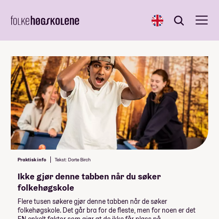
English
Søk
Søk
Praktisk info
Tekst: Dorte Birch
Ikke gjør denne tabben når du søker
folkehøgskole
Flere tusen søkere gjør denne tabben når de søker
folkehøgskole. Det går bra for de fleste, men for noen er det
EN enkelt faktor som gjør at de ikke får plass på