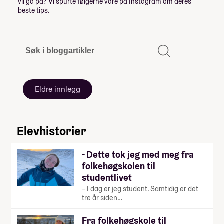
vil gå på? Vi spurte følgerne våre på Instagram om deres
beste tips.
Eldre innlegg
Elevhistorier
- Dette tok jeg med meg fra
folkehøgskolen til
studentlivet
– I dag er jeg student. Samtidig er det
tre år siden…
Fra folkehøgskole til