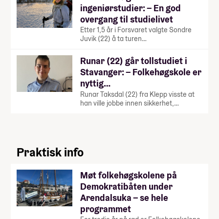
ingeniørstudier: – En god
overgang til studielivet
Etter 1,5 år i Forsvaret valgte Sondre
Juvik (22) å ta turen…
Runar (22) går tollstudiet i
Stavanger: – Folkehøgskole er
nyttig…
Runar Taksdal (22) fra Klepp visste at
han ville jobbe innen sikkerhet,…
Praktisk info
Møt folkehøgskolene på
Demokratibåten under
Arendalsuka – se hele
programmet