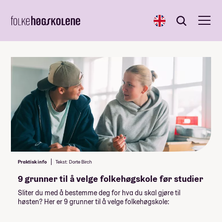
English
Søk
Søk
Praktisk info
Tekst: Dorte Birch
9 grunner til å velge folkehøgskole før studier
Sliter du med å bestemme deg for hva du skal gjøre til
høsten? Her er 9 grunner til å velge folkehøgskole: