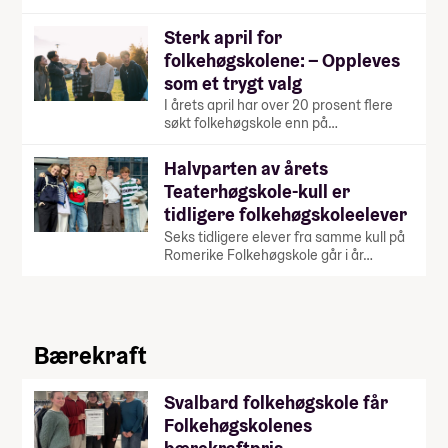
Sterk april for
folkehøgskolene: – Oppleves
som et trygt valg
I årets april har over 20 prosent flere
søkt folkehøgskole enn på…
Halvparten av årets
Teaterhøgskole-kull er
tidligere folkehøgskoleelever
Seks tidligere elever fra samme kull på
Romerike Folkehøgskole går i år…
Bærekraft
Svalbard folkehøgskole får
Folkehøgskolenes