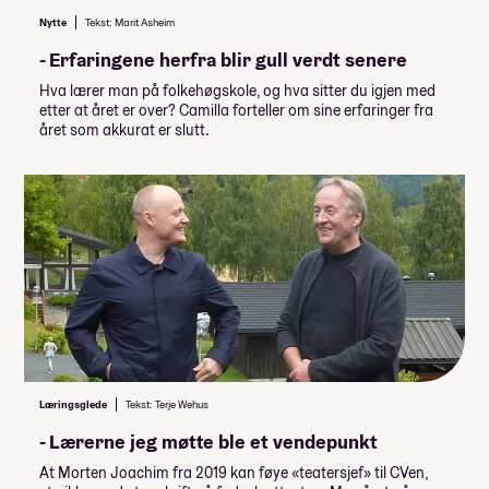
Nytte
Tekst: Marit Asheim
- Erfaringene herfra blir gull verdt senere
Hva lærer man på folkehøgskole, og hva sitter du igjen med
etter at året er over? Camilla forteller om sine erfaringer fra
året som akkurat er slutt.
Læringsglede
Tekst: Terje Wehus
- Lærerne jeg møtte ble et vendepunkt
At Morten Joachim fra 2019 kan føye «teatersjef» til CVen,