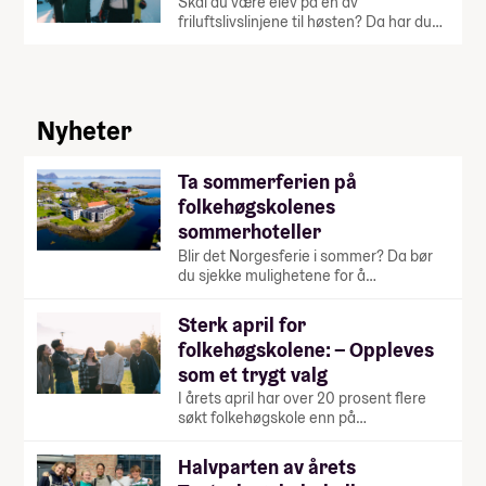
Skal du være elev på en av
friluftslivslinjene til høsten? Da har du…
Nyheter
Ta sommerferien på
folkehøgskolenes
sommerhoteller
Blir det Norgesferie i sommer? Da bør
du sjekke mulighetene for å…
Sterk april for
folkehøgskolene: – Oppleves
som et trygt valg
I årets april har over 20 prosent flere
søkt folkehøgskole enn på…
Halvparten av årets