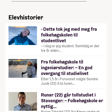
Elevhistorier
- Dette tok jeg med meg fra
folkehøgskolen til
studentlivet
– I dag er jeg student. Samtidig er det
tre år siden…
Fra folkehøgskole til
ingeniørstudier: – En god
overgang til studielivet
Etter 1,5 år i Forsvaret valgte Sondre
Juvik (22) å ta turen…
Runar (22) går tollstudiet i
Stavanger: – Folkehøgskole er
nyttig…
Runar Taksdal (22) fra Klepp visste at