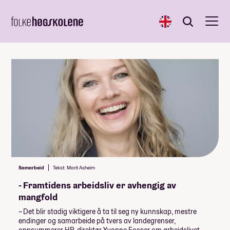
English
Søk
Søk
Samarbeid
Tekst: Marit Asheim
- Framtidens arbeidsliv er avhengig av
mangfold
– Det blir stadig viktigere å ta til seg ny kunnskap, mestre
endinger og samarbeide på tvers av landegrenser,
oppsummerer HR-direktør Yvonne Fosser om arbeidslivet