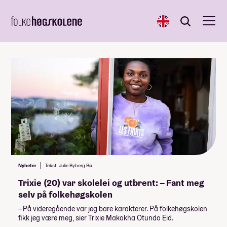
English
Søk
Søk
Nyheter
Tekst: Julie Byberg Bø
Trixie (20) var skolelei og utbrent: – Fant meg
selv på folkehøgskolen
– På videregående var jeg bare karakterer. På folkehøgskolen
fikk jeg være meg, sier Trixie Makokha Otundo Eid.