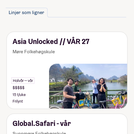
Linjer som ligner
Asia Unlocked // VÅR 27
Møre Folkehøgskule
Halvår — vår
15 t/uke
Frilynt
Global.Safari - vår
Sunnmøre Folkehøgskule