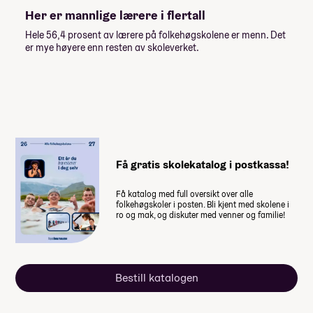
Her er mannlige lærere i flertall
Når du takker ja til skoleplassen må du
Hele 56,4 prosent av lærere på folkehøgskolene er menn. Det
betale et administrasjonsgebyr. Resten av
er mye høyere enn resten av skoleverket.
summen betaler du månedsvis gjennom
skoleåret. Nærmere informasjon får du fra
skolen.
Få gratis skolekatalog i postkassa!
Få katalog med full oversikt over alle
folkehøgskoler i posten. Bli kjent med skolene i
ro og mak, og diskuter med venner og familie!
Bestill katalogen