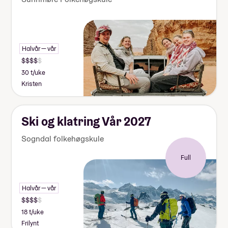
Halvår — vår
30 t/uke
Kristen
Ski og klatring Vår 2027
Sogndal folkehøgskule
Full
Halvår — vår
18 t/uke
Frilynt