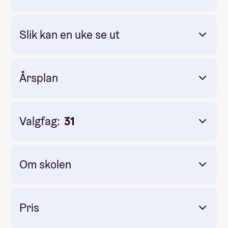
Slik kan en uke se ut
Mandag
Tirsdag
Årsplan
Onsdag
Torsdag
Fredag
Lørdag
Valgfag:
31
Søndag
Reiseforsikring på studietur til Sri Lanka
Ettermiddag og kveld
Vaksiner på studietur til Sri Lanka
Visum på studietur til Sri Lanka
Om skolen
Utstyr til linja
Lommepenger
Pris