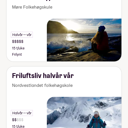
Møre Folkehøgskule
Halvår — vår
15 t/uke
Frilynt
Friluftsliv halvår vår
Nordvestlandet folkehøgskole
Halvår — vår
15 t/uke