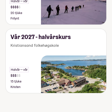
Halvår — vår
20 t/uke
Frilynt
Vår 2027 - halvårskurs
Kristiansand folkehøgskole
Halvår — vår
15 t/uke
Kristen