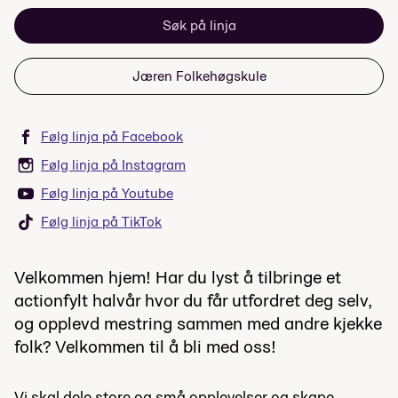
Søk på linja
Jæren Folkehøgskule
Følg linja på Facebook
Følg linja på Instagram
Følg linja på Youtube
Følg linja på TikTok
Velkommen hjem! Har du lyst å tilbringe et
actionfylt halvår hvor du får utfordret deg selv,
og opplevd mestring sammen med andre kjekke
folk? Velkommen til å bli med oss!
Vi skal dele store og små opplevelser og skape