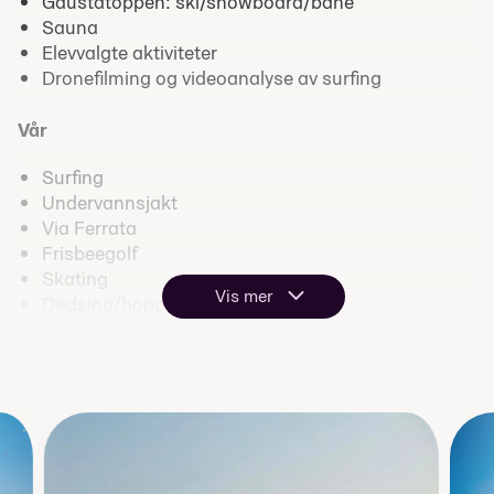
Gaustatoppen: ski/snowboard/bane
Sauna
Elevvalgte aktiviteter
Dronefilming og videoanalyse av surfing
Vår
Surfing
Undervannsjakt
Via Ferrata
Frisbeegolf
Skating
Vis mer
Dødsing/hopping
Volleyball
Surfeinstruktørkurs (valgfritt)
Elevvalgte aktiviteter
Dronefilming og videoanalyse av surfing