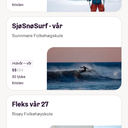
Kristen
SjøSnøSurf - vår
Sunnmøre Folkehøgskule
Halvår — vår
30 t/uke
Kristen
Fleks vår 27
Risøy Folkehøyskole