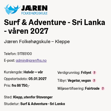
Surf & Adventure - Sri Lanka
- våren 2027
Jæren Folkehøgskule – Kleppe
Telefon: 51785100
E-post:
admin@jarenfhs.no
Kurslengde:
Halvår — vår
Verdigrunnlag:
Frilynt
Oppstartsdato:
05.01.2027
Tilbyr:
Vegetar, vegan
Pris:
fra 86 750,-
Miljøsertifisering:
Fairtrade
Sted:
Klepp, utenfor Stavanger
Studietur:
Surf & Adventure - Sri Lanka