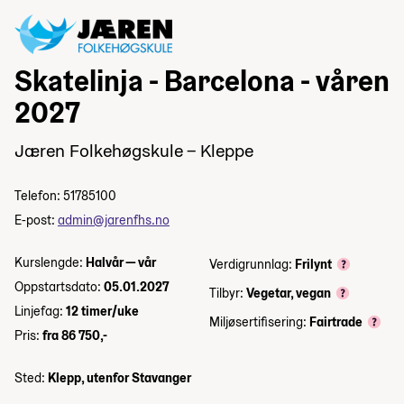
Skatelinja - Barcelona - våren
2027
Jæren Folkehøgskule – Kleppe
Telefon: 51785100
E-post:
admin@jarenfhs.no
Kurslengde:
Halvår — vår
Verdigrunnlag:
Frilynt
Oppstartsdato:
05.01.2027
Tilbyr:
Vegetar, vegan
Linjefag:
12 timer/uke
Miljøsertifisering:
Fairtrade
Pris:
fra 86 750,-
Sted:
Klepp, utenfor Stavanger