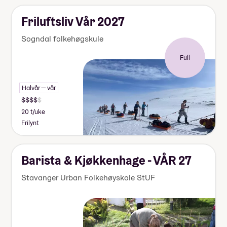
Friluftsliv Vår 2027
Sogndal folkehøgskule
Full
Halvår — vår
20 t/uke
Frilynt
Barista & Kjøkkenhage - VÅR 27
Stavanger Urban Folkehøyskole StUF