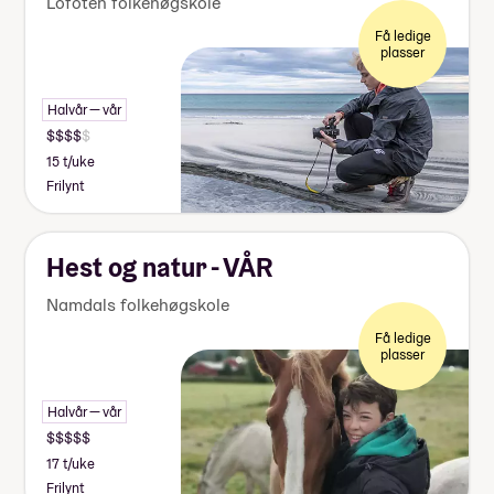
Lofoten folkehøgskole
Få ledige
plasser
Halvår — vår
15 t/uke
Frilynt
Hest og natur - VÅR
Namdals folkehøgskole
Få ledige
plasser
Halvår — vår
17 t/uke
Frilynt