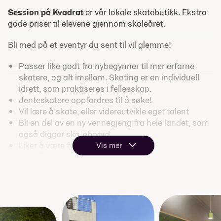
Session på Kvadrat
er vår lokale skatebutikk. Ekstra
gode priser til elevene gjennom skoleåret.
Bli med på et eventyr du sent til vil glemme!
Passer like godt fra nybegynner til mer erfarne
skatere, og alt imellom. Skating er en individuell
idrett, som praktiseres i fellesskap.
Jenteskatere oppfordres til å søke!
Vil lære å skate, eller videreutvikle eget talent
Bli en del av en ny vennegjeng fra hele landet, som
også digger skateboard
Liker å være fysisk aktiv
Vis mer
Liker å lære gjennom praksis
Har en drøm om å ta skatingen din til det neste
nivået
Være delaktig i å bestemme din hverdag
Liker å være kreativ
Vil lære om skateboard kultur, histore og