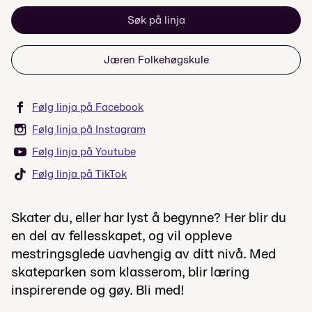
Søk på linja
Jæren Folkehøgskule
Følg linja på Facebook
Følg linja på Instagram
Følg linja på Youtube
Følg linja på TikTok
Skater du, eller har lyst å begynne? Her blir du
en del av fellesskapet, og vil oppleve
mestringsglede uavhengig av ditt nivå. Med
skateparken som klasserom, blir læring
inspirerende og gøy. Bli med!