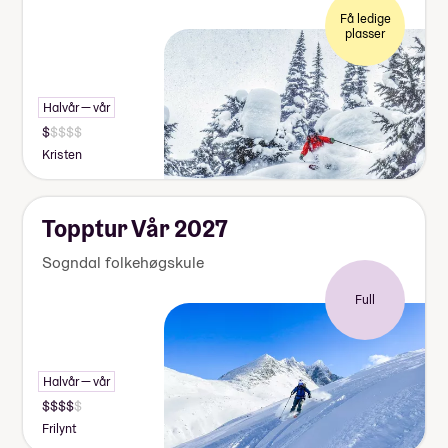
Få ledige
plasser
Halvår — vår
Kristen
Topptur Vår 2027
Sogndal folkehøgskule
Full
Halvår — vår
Frilynt