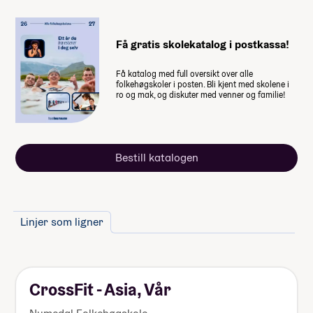
-30 976,-
-46 464,-
Lån fra Lånekassen
Få gratis skolekatalog i postkassa!
Les mer om priser, lån og stipend
Få katalog med full oversikt over alle
folkehøgskoler i posten. Bli kjent med skolene i
ro og mak, og diskuter med venner og familie!
Studiestøtten for neste år vedtas av
Stortinget i desember, ny beløp for
studiestøtte legges inn etter det.
Bestill katalogen
Summen du må dekke selv
86 750
,-
(
17 350
,- per måned)
Linjer som ligner
Når du takker ja til skoleplassen må du
betale et administrasjonsgebyr. Resten av
summen betaler du månedsvis gjennom
skoleåret. Nærmere informasjon får du fra
CrossFit - Asia, Vår
skolen.