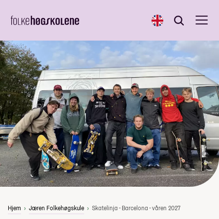
English
Søk
Søk
Hjem
Jæren Folkehøgskule
Skatelinja - Barcelona - våren 2027