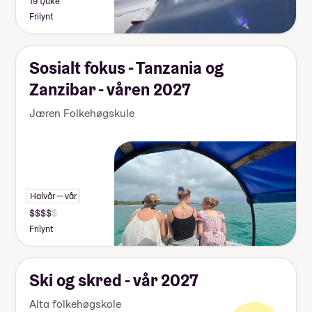
19 t/uke
Frilynt
Sosialt fokus - Tanzania og
Zanzibar - våren 2027
Jæren Folkehøgskule
Halvår — vår
Frilynt
Ski og skred - vår 2027
Alta folkehøgskole