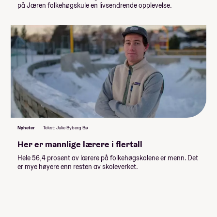
0,-
Kulelager
på Jæren folkehøgskule en livsendrende opplevelse.
Skatelinja - Skandinavia - høsten 2026
Surf & Adventure - Portugal - høsten 2026
0,-
Hjelm
Sosialt fokus - Budapest- høsten 2026
0,-
Verktøy
Skatelinja - Barcelona - våren 2027
Sosialt fokus - Tanzania og Zanzibar - våren
0,-
Skateboard
2027
0,-
Studietur
Surf & Adventure - Sri Lanka - våren 2027
Medlemsskap i Stavanger
Skateboard Klubb/Sola
Skateboardklubb
0,-
0,-
Skateboard Sko
Nyheter
Tekst: Julie Byberg Bø
Her er mannlige lærere i flertall
0,-
Valgfritt Skateboard
Hele 56,4 prosent av lærere på folkehøgskolene er menn. Det
3 050,-
Innmeldingsavgift
er mye høyere enn resten av skoleverket.
Lån og stipend
Stipend fra Lånekassen