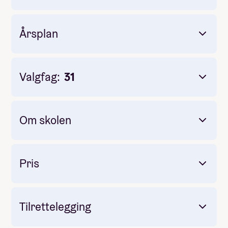
Mandag
Tirsdag
Årsplan
Onsdag
Torsdag
Fredag
Lørdag
Valgfag:
31
Søndag
Ettermiddag og kveld
Om skolen
Pris
Tilrettelegging
Inkludert