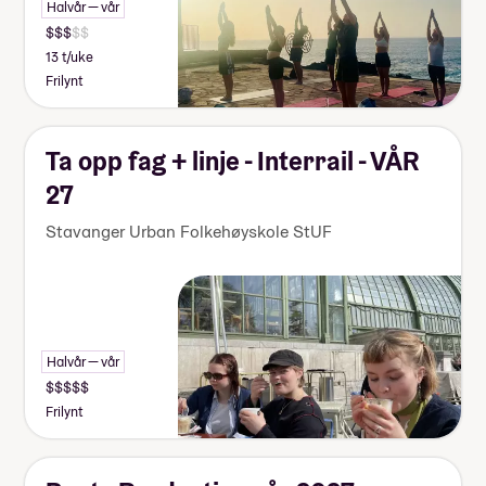
Halvår — vår
13 t/uke
Frilynt
Ta opp fag + linje - Interrail - VÅR
27
Stavanger Urban Folkehøyskole StUF
Halvår — vår
Frilynt