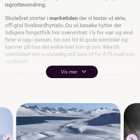
isgrottevandring.
Skoleåret starter i
mørketiden
der vi tester ut ekte,
off-grid Svalbardhytteliv. Du vil besøke hytter der
tidligere fangstfolk har overvintret. I ly for vær og vind
fyrer vi opp i peisen, tar oss tid til gode samtaler og
kjenner på hva det enkle livet kan gi oss. Ikke bli
overrasket om vi plutselig må løpe ut for å få med oss
nordlyset.
Vis mer
Ute på tur kommer vi tett på Svalbards spennende
dyreliv med blant annet villrein, rev og rype.
Våren
bringer lyse kvelder og magisk midnattsol, og
plutselig befinner vi oss på en fjelltopp mens andre
ligger og sover.
Bli mer robust
Hos oss er sikkerhet viktig og du vil få