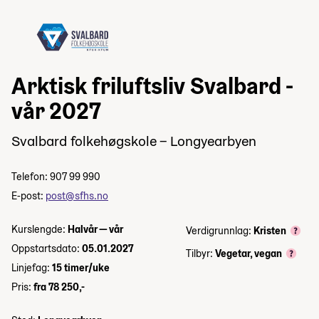
Arktisk friluftsliv Svalbard -
vår 2027
Svalbard folkehøgskole – Longyearbyen
Telefon: 907 99 990
E-post:
post@sfhs.no
Kurslengde:
Halvår — vår
Verdigrunnlag:
Kristen
Oppstartsdato:
05.01.2027
Tilbyr:
Vegetar, vegan
Linjefag:
15 timer/uke
Pris:
fra 78 250,-