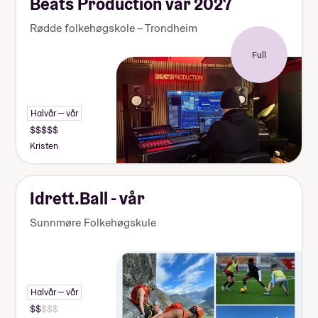
Beats Production vår 2027
Rødde folkehøgskole – Trondheim
Full
Halvår — vår
Kristen
Idrett.Ball - vår
Sunnmøre Folkehøgskule
Halvår — vår