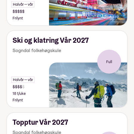
Halvår — vår
Frilynt
Ski og klatring Vår 2027
Sogndal folkehøgskule
Full
Halvår — vår
18 t/uke
Frilynt
Topptur Vår 2027
Sogndal folkehøgskule