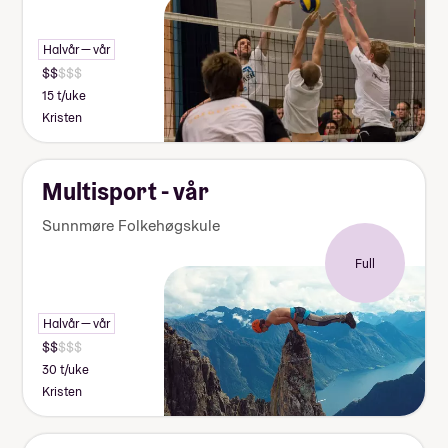
Halvår — vår
15 t/uke
Kristen
Multisport - vår
Sunnmøre Folkehøgskule
Full
Halvår — vår
30 t/uke
Kristen