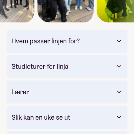
Hvem passer linjen for?
Studieturer for linja
Lærer
Obligatorisk: Ja
Pris: Inkludert i linjepris
Varighet: ca 1 uke
Måltider pr dag inkludert: 1
Slik kan en uke se ut
Mandag