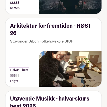
Kristen
Arkitektur for fremtiden - HØST
26
Stavanger Urban Folkehøyskole StUF
Halvår — høst
Frilynt
Utøvende Musikk - halvårskurs
høst 2026