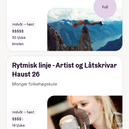
Full
Halvår — høst
30 t/uke
Kristen
Rytmisk linje - Artist og Låtskrivar
Haust 26
Manger folkehøgskule
Halvår — høst
19 t/uke