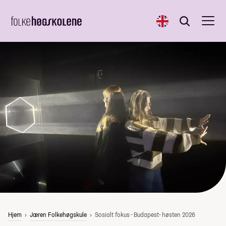
English
Søk
Søk
Hjem
Jæren Folkehøgskule
Sosialt fokus - Budapest- høsten 2026