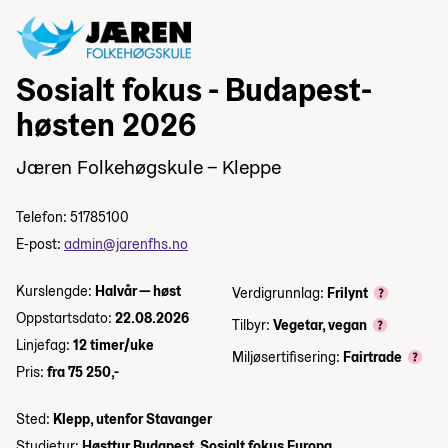
Sosialt fokus - Budapest-
høsten 2026
Jæren Folkehøgskule – Kleppe
Telefon: 51785100
E-post:
admin@jarenfhs.no
Kurslengde:
Halvår — høst
Verdigrunnlag:
Frilynt
Oppstartsdato:
22.08.2026
Tilbyr:
Vegetar, vegan
Linjefag:
12 timer/uke
Miljøsertifisering:
Fairtrade
Pris:
fra 75 250,-
Sted:
Klepp, utenfor Stavanger
Studietur:
Høsttur Budapest, Sosialt fokus Europa