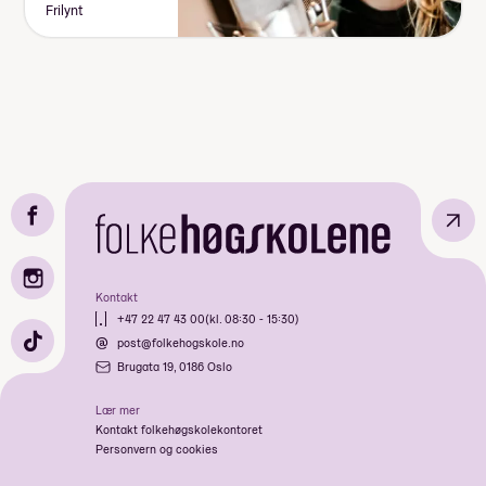
Frilynt
↗
Kontakt
+47 22 47 43 00
(kl. 08:30 - 15:30)
post@folkehogskole.no
Brugata 19, 0186 Oslo
Lær mer
Kontakt folkehøgskolekontoret
Personvern og cookies