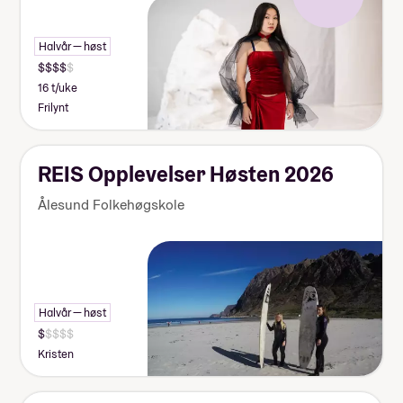
Halvår — høst
16 t/uke
Frilynt
REIS Opplevelser Høsten 2026
Ålesund Folkehøgskole
Halvår — høst
Kristen