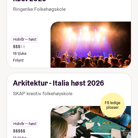
Ringerike Folkehøgskole
Halvår — høst
16 t/uke
Frilynt
Arkitektur - Italia høst 2026
SKAP kreativ folkehøyskole
Få ledige
plasser
Halvår — høst
14 t/uke