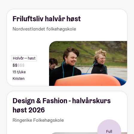
skoleåret. Nærmere informasjon får du fra
skolen.
Friluftsliv halvår høst
Nordvestlandet folkehøgskole
Halvår — høst
15 t/uke
Kristen
Design & Fashion - halvårskurs
høst 2026
Ringerike Folkehøgskole
Full