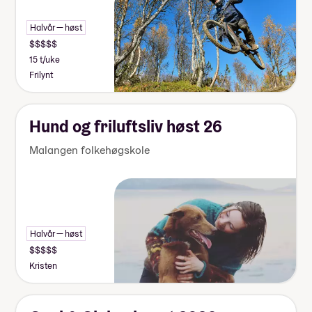
Halvår — høst
15 t/uke
Frilynt
Hund og friluftsliv høst 26
Malangen folkehøgskole
Halvår — høst
Kristen