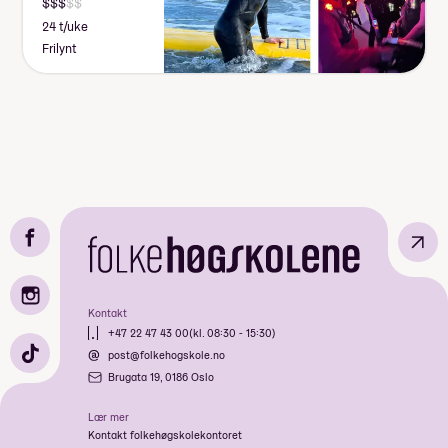
24 t/uke
Frilynt
↗
Kontakt
+47 22 47 43 00
(kl. 08:30 - 15:30)
post@folkehogskole.no
Brugata 19, 0186 Oslo
Lær mer
Kontakt folkehøgskolekontoret