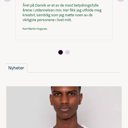
Året på Danvik er et av de mest betydningsfulle
På
årene i utdannelsen min. Her fikk jeg utfolde meg
me
Du kan legge til
kreativt, samtidig som jeg møtte noen av de
læ
viktigste personene i livet mitt.
du
(Huk av og se hvordan det påvirker prisen)
Karl-Martin Hogsnes
Li
11 800,-
Enkeltrom
Hollywood, frivillig studietur
Obligatorisk: Ja
26 900,-
Pris: Inkludert i linjepris
Kambodsja, frivillig studietur
28 000,-
Nyheter
Lån og stipend
Stipend fra Lånekassen
-61 952,-
-92 928,-
Lån fra Lånekassen
Les mer om priser, lån og stipend