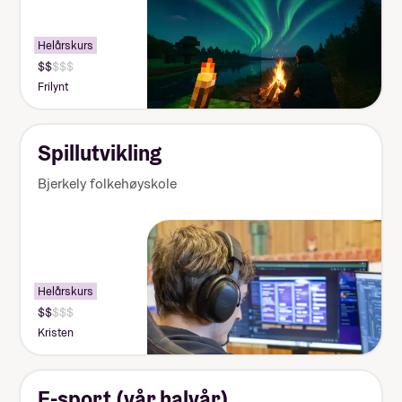
Helårskurs
Frilynt
Spillutvikling
Bjerkely folkehøyskole
Helårskurs
Kristen
E-sport (vår halvår)