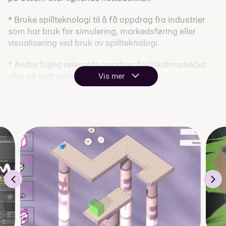
* Bruke spillteknologi til å få oppdrag fra industrier
som har bruk for simulering, markedsføring eller
visualisering ved bruk av spillteknologi.
* Andre faglig relevante oppdrag for lokalmarkedet
eller på nett som du tjener penger på.
Vis mer
Vil du vite mer om vårt førsteårstilbud innenfor spill -
Spillutvikling?