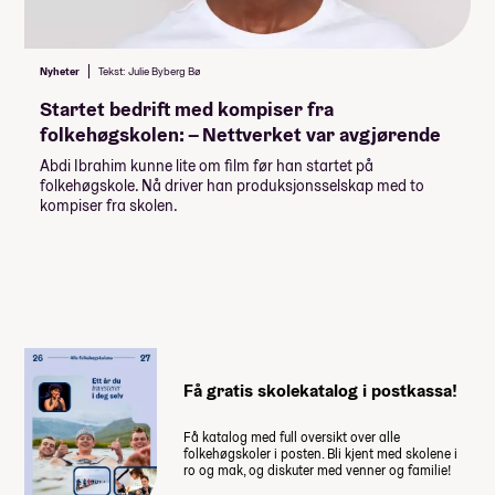
Studiestøtten for neste år vedtas av
Stortinget i desember, ny beløp for
Nyheter
Tekst: Julie Byberg Bø
studiestøtte legges inn etter det.
Startet bedrift med kompiser fra
Summen du må dekke selv
folkehøgskolen: – Nettverket var avgjørende
151 000
,-
Abdi Ibrahim kunne lite om film før han startet på
folkehøgskole. Nå driver han produksjonsselskap med to
(
15 100
,- per måned)
kompiser fra skolen.
Når du takker ja til skoleplassen må du
betale et administrasjonsgebyr. Resten av
summen betaler du månedsvis gjennom
skoleåret. Nærmere informasjon får du fra
skolen.
Få gratis skolekatalog i postkassa!
Husk at du også trenger penger til
dette
Få katalog med full oversikt over alle
folkehøgskoler i posten. Bli kjent med skolene i
Vaksiner på Hollywood, frivillig
ro og mak, og diskuter med venner og familie!
studietur