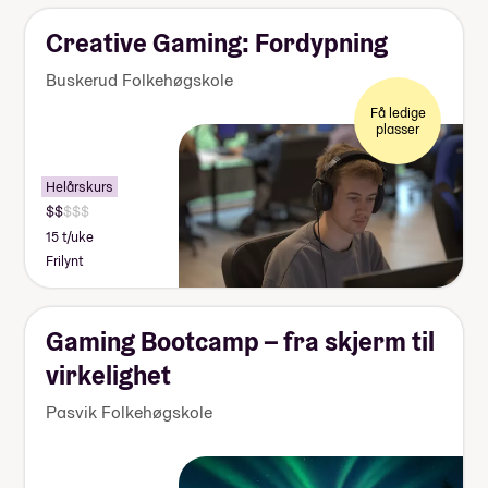
Creative Gaming: Fordypning
Buskerud Folkehøgskole
Få ledige
plasser
Helårskurs
15 t/uke
Frilynt
Gaming Bootcamp – fra skjerm til
virkelighet
Pasvik Folkehøgskole