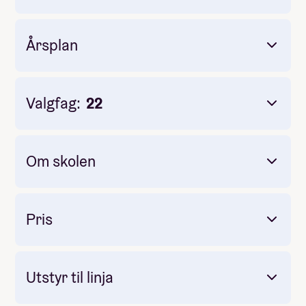
skolens største tur
Årsplan
basseng og boblebad
«Walk of Fame»
Valgfag:
22
«uoppnåelige» personligheter
Om skolen
Pris
Utstyr til linja
Inkludert
Warner Bros