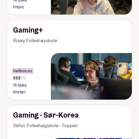
14 t/uke
Frilynt
Gaming+
Risøy Folkehøyskole
Helårskurs
15 t/uke
Kristen
Gaming - Sør-Korea
Vefsn Folkehøgskole - Toppen