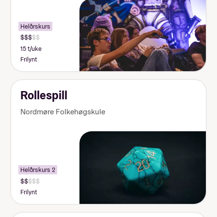
Helårskurs
15 t/uke
Frilynt
Rollespill
Nordmøre Folkehøgskule
Helårskurs 2
Frilynt