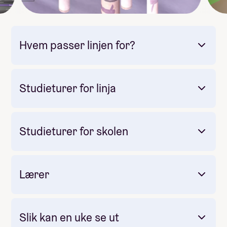
Hvem passer linjen for?
Studieturer for linja
Studieturer for skolen
Obligatorisk: Ja
Pris: Inkludert i linjepris
Lærer
Obligatorisk: Nei
Pris: 26 900
Måltider pr dag inkludert: 1
Mot slutten av skoleåret reiser vi til USA -
Slik kan en uke se ut
nærmere bestemt Hollywood i Los Angeles!