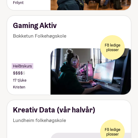
Frilynt
lommepenger de brukte i løpet av
sitt år på folkehøgskole
Gaming Aktiv
Bakketun Folkehøgskole
Få ledige
plasser
Helårskurs
17 t/uke
Kristen
Kreativ Data (vår halvår)
Lundheim folkehøgskole
Få ledige
plasser