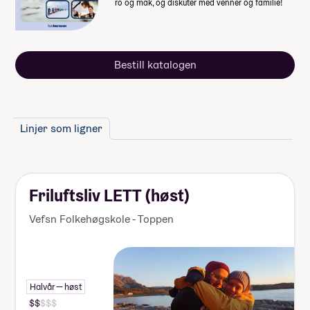
ro og mak, og diskuter med venner og familie!
summen betaler du månedsvis gjennom
skoleåret. Nærmere informasjon får du fra
skolen.
Bestill katalogen
Linjer som ligner
Friluftsliv LETT (høst)
Vefsn Folkehøgskole - Toppen
Halvår — høst