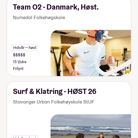
Team O2 - Danmark, Høst.
Numedal Folkehøgskole
Halvår — høst
15 t/uke
Frilynt
Surf & Klatring - HØST 26
Stavanger Urban Folkehøyskole StUF