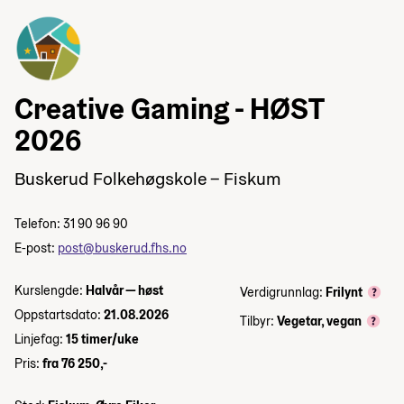
Creative Gaming - HØST
2026
Buskerud Folkehøgskole – Fiskum
Telefon: 31 90 96 90
E-post:
post@buskerud.fhs.no
Kurslengde:
Halvår — høst
Verdigrunnlag:
Frilynt
Oppstartsdato:
21.08.2026
Tilbyr:
Vegetar, vegan
Linjefag:
15 timer/uke
Pris:
fra 76 250,-