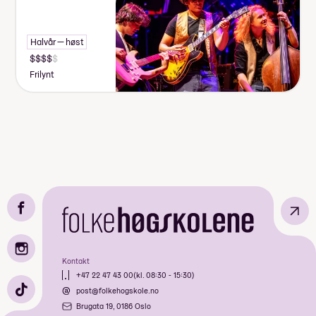
Halvår — høst
Frilynt
↗
Kontakt
+47 22 47 43 00
(kl. 08:30 - 15:30)
post@folkehogskole.no
Brugata 19, 0186 Oslo