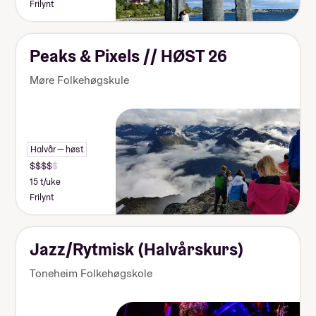
Frilynt
Peaks & Pixels // HØST 26
Møre Folkehøgskule
Halvår — høst
15 t/uke
Frilynt
Jazz/Rytmisk (Halvårskurs)
Toneheim Folkehøgskole