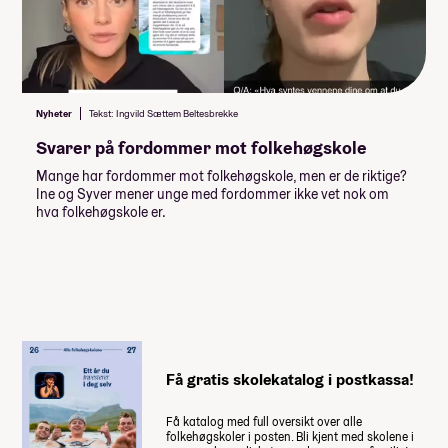
Lån og stipend
Stipend fra Lånekassen
-30 976,-
Nyheter
Tekst: Ingvild Sættem Beltesbrekke
-46 464,-
Lån fra Lånekassen
Svarer på fordommer mot folkehøgskole
Mange har fordommer mot folkehøgskole, men er de riktige?
Les mer om priser, lån og stipend
Ine og Syver mener unge med fordommer ikke vet nok om
hva folkehøgskole er.
Studiestøtten for neste år vedtas av
Stortinget i desember, ny beløp for
studiestøtte legges inn etter det.
Summen du må dekke selv
76 250
,-
(
15 250
,- per måned)
Få gratis skolekatalog i postkassa!
Når du takker ja til skoleplassen må du
Få katalog med full oversikt over alle
betale et administrasjonsgebyr. Resten av
folkehøgskoler i posten. Bli kjent med skolene i