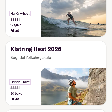
Halvår — høst
12 t/uke
Frilynt
Klatring Høst 2026
Sogndal folkehøgskule
Halvår — høst
20 t/uke
Frilynt