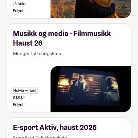
15 t/uke
Frilynt
Musikk og media - Filmmusikk
Haust 26
Manger folkehøgskule
Halvår — høst
Frilynt
E-sport Aktiv, haust 2026
Sunnfjord Folkehøgskule