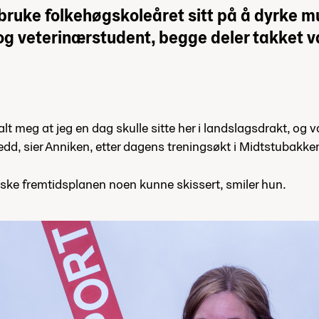
bruke folkehøgskoleåret sitt på å dyrke mu
 og veterinærstudent, begge deler takket 
t meg at jeg en dag skulle sitte her i landslagsdrakt, og
edd, sier Anniken, etter dagens treningsøkt i Midtstubakke
iske fremtidsplanen noen kunne skissert, smiler hun.