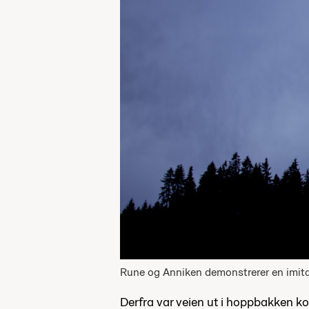
Rune og Anniken demonstrerer en imita
Derfra var veien ut i hoppbakken kor