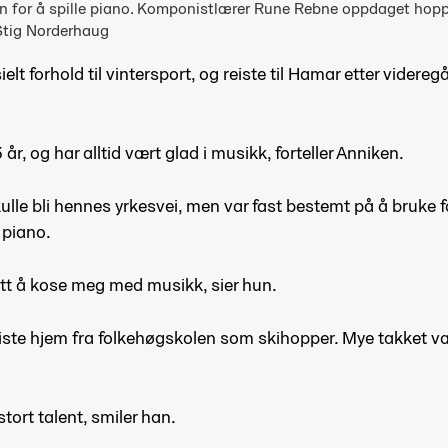
n for å spille piano. Komponistlærer Rune Rebne oppdaget hoppta
Stig Norderhaug
elt forhold til vintersport, og reiste til Hamar etter vider
 år, og har alltid vært glad i musikk, forteller Anniken.
ulle bli hennes yrkesvei, men var fast bestemt på å bruke f
 piano.
lett å kose meg med musikk, sier hun.
un reiste hjem fra folkehøgskolen som skihopper. Mye takke
tort talent, smiler han.