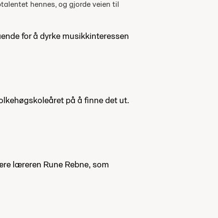
lentet hennes, og gjorde veien til
egående for å dyrke musikkinteressen
olkehøgskoleåret på å finne det ut.
t være læreren Rune Rebne, som