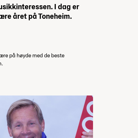
sikkinteressen. I dag er
være året på Toneheim.
 være på høyde med de beste
n.