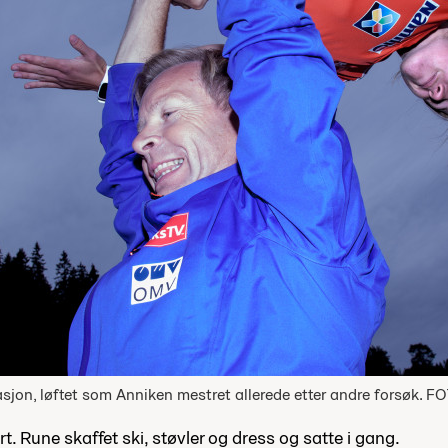
sjon, løftet som Anniken mestret allerede etter andre forsøk. F
t. Rune skaffet ski, støvler og dress og satte i gang.