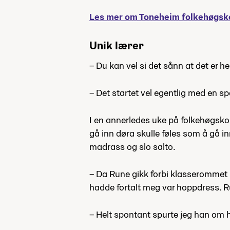
Les mer om Toneheim folkehøgsk
Unik lærer
– Du kan vel si det sånn at det er helt
– Det startet vel egentlig med en 
I en annerledes uke på folkehøgskole
gå inn døra skulle føles som å gå i
madrass og slo salto.
– Da Rune gikk forbi klasserommet h
hadde fortalt meg var hoppdress. R
– Helt spontant spurte jeg han om h