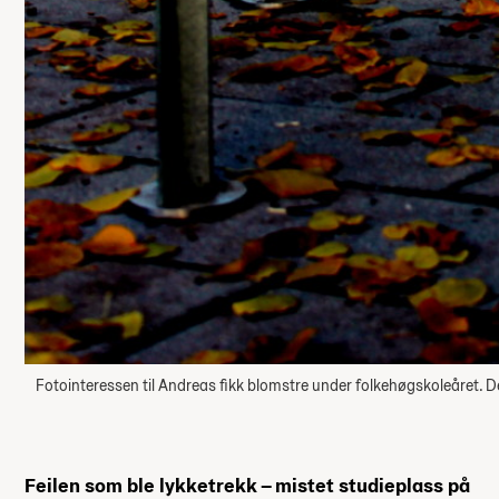
Fotointeressen til Andreas fikk blomstre under folkehøgskoleåret. De
Feilen som ble lykketrekk – mistet studieplass på