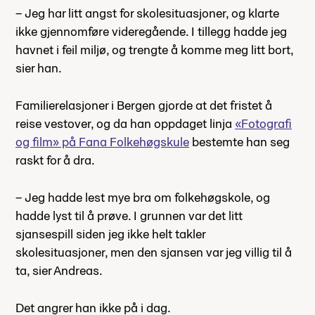
– Jeg har litt angst for skolesituasjoner, og klarte
ikke gjennomføre videregående. I tillegg hadde jeg
havnet i feil miljø, og trengte å komme meg litt bort,
sier han.
Familierelasjoner i Bergen gjorde at det fristet å
reise vestover, og da han oppdaget linja
«Fotografi
og film» på Fana Folkehøgskule
bestemte han seg
raskt for å dra.
– Jeg hadde lest mye bra om folkehøgskole, og
hadde lyst til å prøve. I grunnen var det litt
sjansespill siden jeg ikke helt takler
skolesituasjoner, men den sjansen var jeg villig til å
ta, sier Andreas.
Det angrer han ikke på i dag.