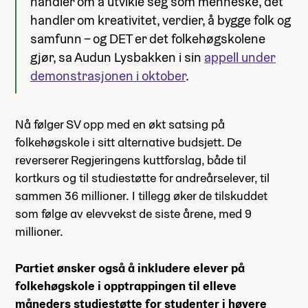
handler om å utvikle seg som menneske, det
handler om kreativitet, verdier, å bygge folk og
samfunn – og DET er det folkehøgskolene
gjør, sa Audun Lysbakken i sin
appell under
demonstrasjonen i oktober
.
Nå følger SV opp med en økt satsing på
folkehøgskole i sitt alternative budsjett. De
reverserer Regjeringens kuttforslag, både til
kortkurs og til studiestøtte for andreårselever, til
sammen 36 millioner. I tillegg øker de tilskuddet
som følge av elevvekst de siste årene, med 9
millioner.
Partiet ønsker også å inkludere elever på
folkehøgskole i opptrappingen til elleve
måneders studiestøtte for studenter i høyere