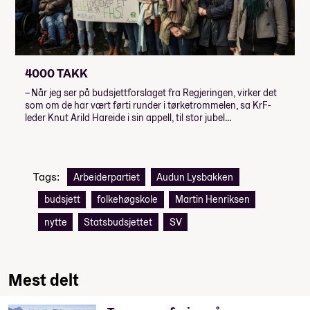
4000 TAKK
– Når jeg ser på budsjettforslaget fra Regjeringen, virker det
som om de har vært førti runder i tørketrommelen, sa KrF-
leder Knut Arild Hareide i sin appell, til stor jubel…
Tags:
Arbeiderpartiet
Audun Lysbakken
budsjett
folkehøgskole
Martin Henriksen
nytte
Statsbudsjettet
SV
Mest delt