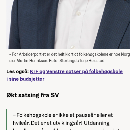
– For Arbeiderpartiet er det helt klart at folkehøgskolene er noe Norg
sier Martin Henriksen. Foto: Stortinget/Terje Heiestad.
Les også:
KrF og Venstre satser på folkehøgskole
i sine budsjetter
Økt satsing fra SV
– Folkehøgskole er ikke et pauseår eller et
hvileår. Det er et utviklingsår! Utdanning