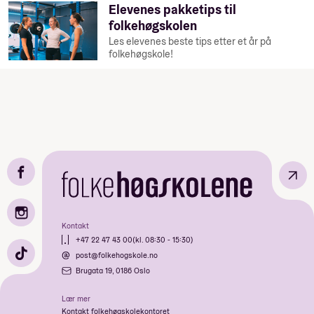
Elevenes pakketips til
folkehøgskolen
Les elevenes beste tips etter et år på
folkehøgskole!
↗
Kontakt
+47 22 47 43 00
(kl. 08:30 - 15:30)
post@folkehogskole.no
Brugata 19, 0186 Oslo
Lær mer
Kontakt folkehøgskolekontoret