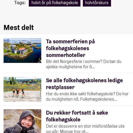
Tags:
halvt år på folkehøgskole
halvtårskurs
Mest delt
Ta sommerferien på
folkehøgskolenes
sommerhoteller
Blir det Norgesferie i sommer? Da bør du
sjekke mulighetene for å…
Se alle folkehøgskolenes ledige
restplasser
Har du enda ikke søkt folkehøgskole? Da har
du muligheten nå. Folkehøgskolenes…
Du rekker fortsatt å søke
folkehøgskole
Det er dessverre en stor misforståelse ute
og går: Mange tror at…