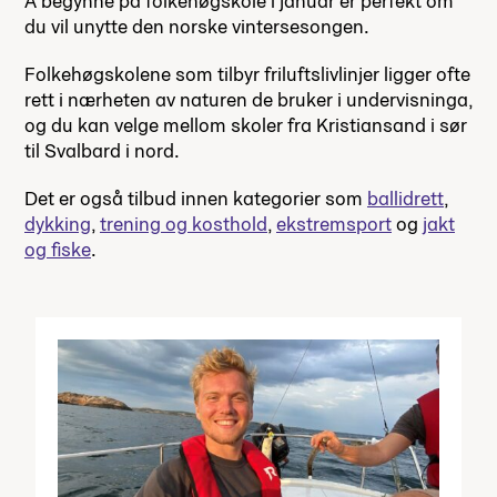
Å begynne på folkehøgskole i januar er perfekt om
du vil unytte den norske vintersesongen.
Folkehøgskolene som tilbyr friluftslivlinjer ligger ofte
rett i nærheten av naturen de bruker i undervisninga,
og du kan velge mellom skoler fra Kristiansand i sør
til Svalbard i nord.
Det er også tilbud innen kategorier som
ballidrett
,
dykking
,
trening og kosthold
,
ekstremsport
og
jakt
og fiske
.