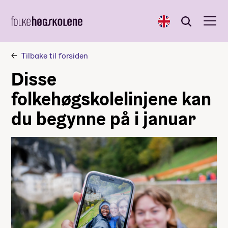
English
Søk
Søk
Tilbake til forsiden
Disse
folkehøgskolelinjene kan
du begynne på i januar