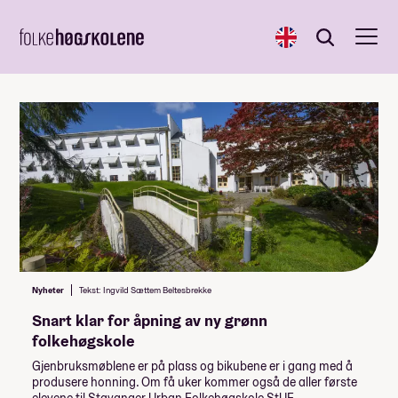
English
Søk
Søk
Nyheter
Tekst: Ingvild Sættem Beltesbrekke
Snart klar for åpning av ny grønn
folkehøgskole
Gjenbruksmøblene er på plass og bikubene er i gang med å
produsere honning. Om få uker kommer også de aller første
elevene til Stavanger Urban Folkehøgskole StUF.