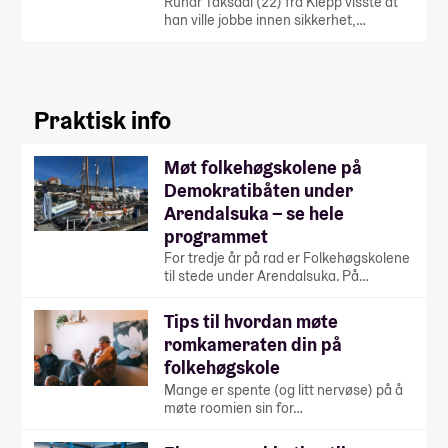
Runar Taksdal (22) fra Klepp visste at
han ville jobbe innen sikkerhet,…
Praktisk info
Møt folkehøgskolene på
Demokratibåten under
Arendalsuka – se hele
programmet
For tredje år på rad er Folkehøgskolene
til stede under Arendalsuka. På…
Tips til hvordan møte
romkameraten din på
folkehøgskole
Mange er spente (og litt nervøse) på å
møte roomien sin for…