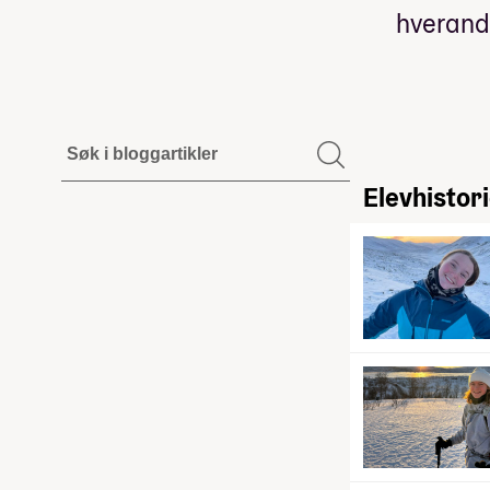
hverandr
Elevhistor