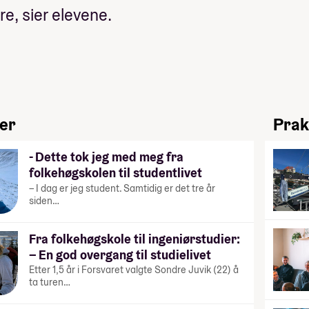
e, sier elevene.
ier
Prak
- Dette tok jeg med meg fra
folkehøgskolen til studentlivet
– I dag er jeg student. Samtidig er det tre år
siden…
Fra folkehøgskole til ingeniørstudier:
– En god overgang til studielivet
Etter 1,5 år i Forsvaret valgte Sondre Juvik (22) å
ta turen…