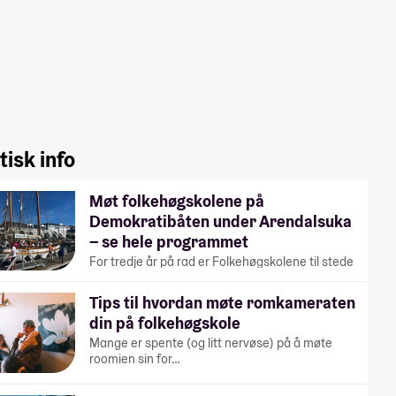
tisk info
Møt folkehøgskolene på
Demokratibåten under Arendalsuka
– se hele programmet
For tredje år på rad er Folkehøgskolene til stede
under Arendalsuka. På…
Tips til hvordan møte romkameraten
din på folkehøgskole
Mange er spente (og litt nervøse) på å møte
roomien sin for…