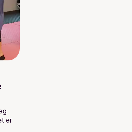
e
deg
t er