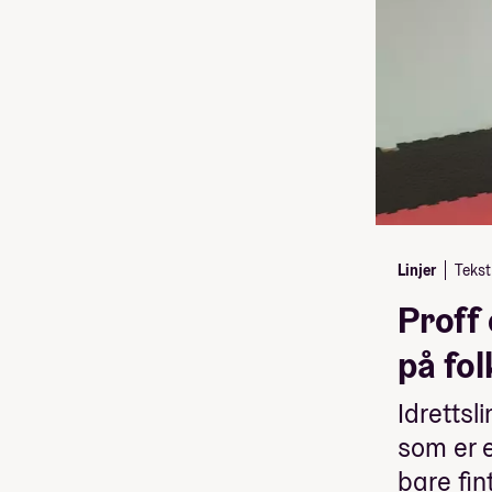
Linjer
Tekst
Proff
på fo
Idrettsl
som er e
bare fin