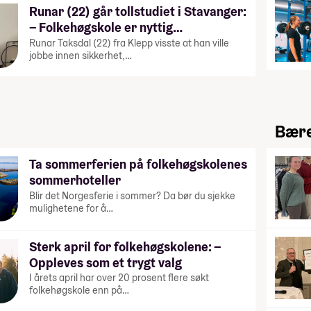
Runar (22) går tollstudiet i Stavanger:
– Folkehøgskole er nyttig…
Runar Taksdal (22) fra Klepp visste at han ville
jobbe innen sikkerhet,…
Bære
Ta sommerferien på folkehøgskolenes
sommerhoteller
Blir det Norgesferie i sommer? Da bør du sjekke
mulighetene for å…
Sterk april for folkehøgskolene: –
Oppleves som et trygt valg
I årets april har over 20 prosent flere søkt
folkehøgskole enn på…