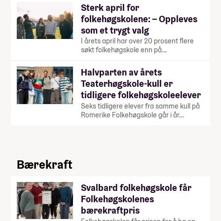
Sterk april for
folkehøgskolene: – Oppleves
som et trygt valg
I årets april har over 20 prosent flere
søkt folkehøgskole enn på…
Halvparten av årets
Teaterhøgskole-kull er
tidligere folkehøgskoleelever
Seks tidligere elever fra samme kull på
Romerike Folkehøgskole går i år…
Bærekraft
Svalbard folkehøgskole får
Folkehøgskolenes
bærekraftpris