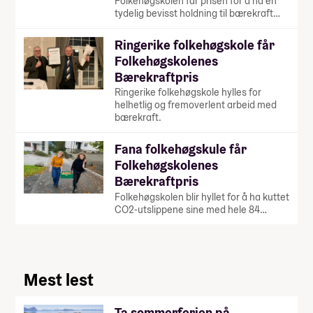
Folkehøgskolen får prisen for å ha en
tydelig bevisst holdning til bærekraft…
Ringerike folkehøgskole får
Folkehøgskolenes
Bærekraftpris
Ringerike folkehøgskole hylles for
helhetlig og fremoverlent arbeid med
bærekraft.
Fana folkehøgskule får
Folkehøgskolenes
Bærekraftpris
Folkehøgskolen blir hyllet for å ha kuttet
CO2-utslippene sine med hele 84…
Mest lest
Ta sommerferien på