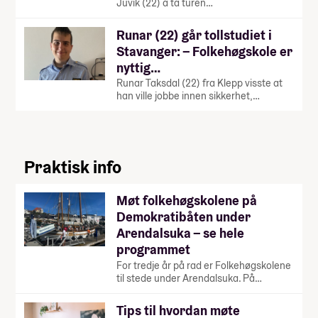
Juvik (22) å ta turen…
Runar (22) går tollstudiet i
Stavanger: – Folkehøgskole er
nyttig…
Runar Taksdal (22) fra Klepp visste at
han ville jobbe innen sikkerhet,…
Praktisk info
Møt folkehøgskolene på
Demokratibåten under
Arendalsuka – se hele
programmet
For tredje år på rad er Folkehøgskolene
til stede under Arendalsuka. På…
Tips til hvordan møte