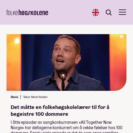
English
Søk
Søk
Skole
Tekst: Marit Asheim
Det måtte en folkehøgskolelærer til for å
begeistre 100 dommere
I åtte episoder av sangkonkurransen «All Together Now
Norge» har deltagerne konkurrert om å vekke følelser hos 100
dommere. Først i siste episode er det én som rører samtlige.