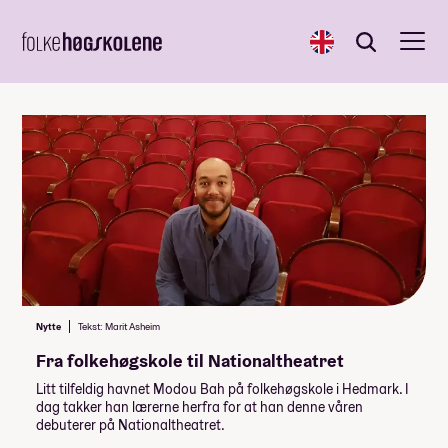
English
Søk
Søk
Nytte
Tekst: Marit Asheim
Fra folkehøgskole til Nationaltheatret
Litt tilfeldig havnet Modou Bah på folkehøgskole i Hedmark. I
dag takker han lærerne herfra for at han denne våren
debuterer på Nationaltheatret.