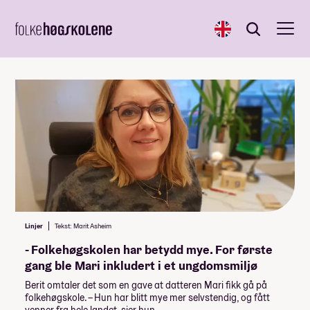
English
Søk
Søk
Linjer
Tekst: Marit Asheim
- Folkehøgskolen har betydd mye. For første
gang ble Mari inkludert i et ungdomsmiljø
Berit omtaler det som en gave at datteren Mari fikk gå på
folkehøgskole. – Hun har blitt mye mer selvstendig, og fått
venner fra hele landet, sier hun.