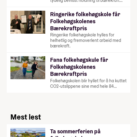
tydelig bevisst holdning til bærekraft…
Ringerike folkehøgskole får
Folkehøgskolenes
Bærekraftpris
Ringerike folkehøgskole hylles for
helhetlig og fremoverlent arbeid med
bærekraft.
Fana folkehøgskule får
Folkehøgskolenes
Bærekraftpris
Folkehøgskolen blir hyllet for å ha kuttet
CO2-utslippene sine med hele 84…
Mest lest
Ta sommerferien på