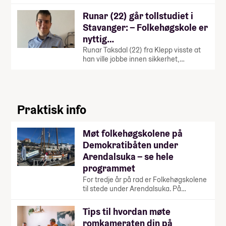
Runar (22) går tollstudiet i
Stavanger: – Folkehøgskole er
nyttig…
Runar Taksdal (22) fra Klepp visste at
han ville jobbe innen sikkerhet,…
Praktisk info
Møt folkehøgskolene på
Demokratibåten under
Arendalsuka – se hele
programmet
For tredje år på rad er Folkehøgskolene
til stede under Arendalsuka. På…
Tips til hvordan møte
romkameraten din på