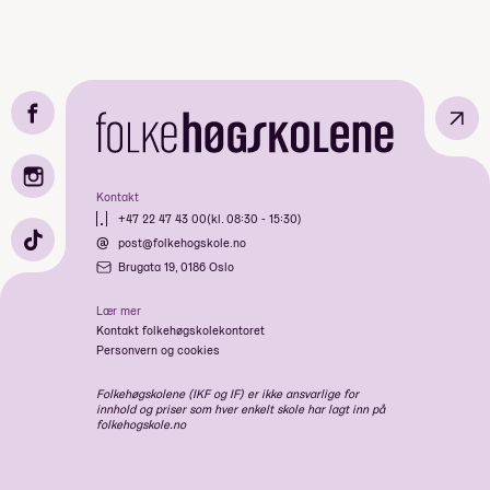
↗
Kontakt
+47 22 47 43 00
(kl. 08:30 - 15:30)
post@folkehogskole.no
Brugata 19, 0186 Oslo
Lær mer
Kontakt folkehøgskolekontoret
Personvern og cookies
Folkehøgskolene (IKF og IF) er ikke ansvarlige for
innhold og priser som hver enkelt skole har lagt inn på
folkehogskole.no