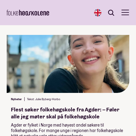
English
Søk
Søk
Nyheter
Tekst: Julie Byberg-Harbo
Flest søker folkehøgskole fra Agder: – Føler
alle jeg møter skal på folkehøgskole
Agder er fylket i Norge med høyest andel søkere til
folkehøgskole. For mange unge i regionen har folkehøgskole
blitt et naturlig valg etter videregående.