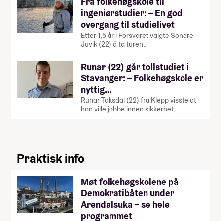
Fra folkehøgskole til
ingeniørstudier: – En god
overgang til studielivet
Etter 1,5 år i Forsvaret valgte Sondre
Juvik (22) å ta turen…
Runar (22) går tollstudiet i
Stavanger: – Folkehøgskole er
nyttig…
Runar Taksdal (22) fra Klepp visste at
han ville jobbe innen sikkerhet,…
Praktisk info
Møt folkehøgskolene på
Demokratibåten under
Arendalsuka – se hele
programmet