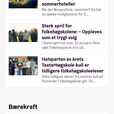
sommerhoteller
Blir det Norgesferie i sommer? Da bør
du sjekke mulighetene for å…
Sterk april for
folkehøgskolene: – Oppleves
som et trygt valg
I årets april har over 20 prosent flere
søkt folkehøgskole enn på…
Halvparten av årets
Teaterhøgskole-kull er
tidligere folkehøgskoleelever
Seks tidligere elever fra samme kull på
Romerike Folkehøgskole går i år…
Bærekraft