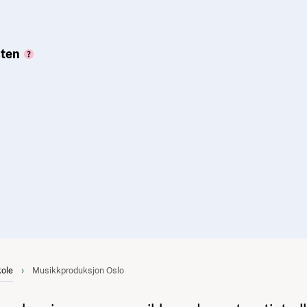
sten
kole
Musikkproduksjon Oslo