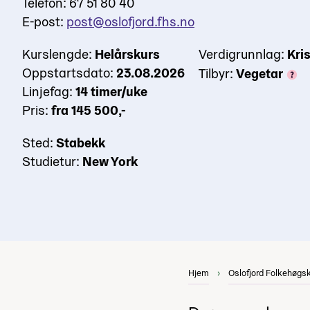
Telefon: 67 51 80 40
E-post:
post@oslofjord.fhs.no
Kurslengde:
Helårskurs
Verdigrunnlag:
Kri
Oppstartsdato:
23.08.2026
Tilbyr:
Vegetar
Linjefag:
14 timer/uke
Pris:
fra 145 500,-
Sted:
Stabekk
Studietur:
New York
Hjem
Oslofjord Folkehøgs