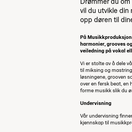
Drømmer du om en
vil du utvikle d
opp døren til di
På Musikkproduksjon v
harmonier, grooves og 
veiledning på vokal el
Vi er stolte av å dele
til miksing og mastrin
løsningene, grooven so
over en fersk beat, en 
forme musikk slik du ø
Undervisning
Vår undervisning finne
kjennskap til musikk