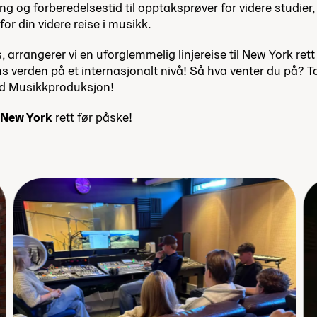
edning og forberedelsestid til opptaksprøver for videre studier,
or din videre reise i musikk.
 arrangerer vi en uforglemmelig linjereise til New York ret
 verden på et internasjonalt nivå! Så hva venter du på? Ta 
ed Musikkproduksjon!
l New York
rett før påske!