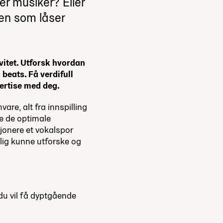
r musiker? Eller
len som låser
itet. Utforsk hvordan
beats. Få verdifull
ertise med deg.
re, alt fra innspilling
e de optimale
jonere et vokalspor
kelig kunne utforske og
du vil få dyptgående