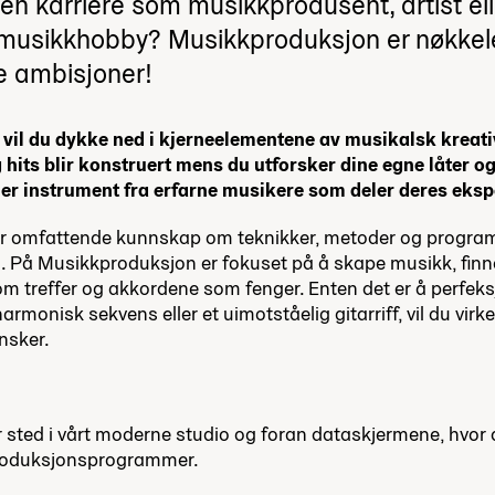
 karriere som musikkprodusent, artist elle
in musikkhobby? Musikkproduksjon er nøkke
ne ambisjoner!
il du dykke ned i kjerneelementene av musikalsk kreativ
hits blir konstruert mens du utforsker dine egne låter og 
ler instrument fra erfarne musikere som deler deres eksp
 vår omfattende kunnskap om teknikker, metoder og programva
g. På Musikkproduksjon er fokuset på å skape musikk, finn
m treffer og akkordene som fenger. Enten det er å perfeks
harmonisk sekvens eller et uimotståelig gitarriff, vil du vir
nsker.
r sted i vårt moderne studio og foran dataskjermene, hvor 
produksjonsprogrammer.