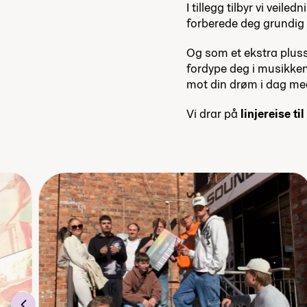
I tillegg tilbyr vi veil
forberede deg grundig f
Og som et ekstra pluss,
fordype deg i musikkens
mot din drøm i dag m
Vi drar på
linjereise ti