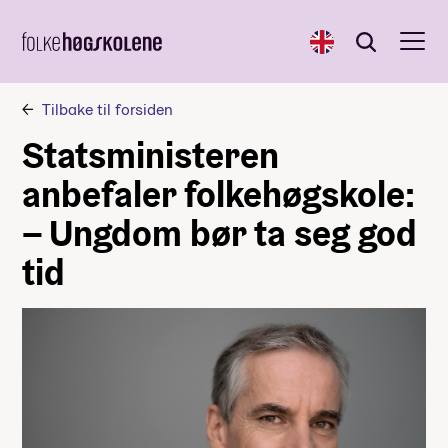
English
Søk
Søk
Tilbake til forsiden
Statsministeren
anbefaler folkehøgskole:
– Ungdom bør ta seg god
tid