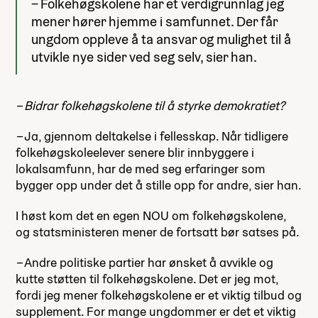
– Folkehøgskolene har et verdigrunnlag jeg
mener hører hjemme i samfunnet. Der får
ungdom oppleve å ta ansvar og mulighet til å
utvikle nye sider ved seg selv, sier han.
– Bidrar folkehøgskolene til å styrke demokratiet?
–
Ja, gjennom deltakelse i fellesskap. Når tidligere
folkehøgskoleelever senere blir innbyggere i
lokalsamfunn, har de med seg erfaringer som
bygger opp under det å stille opp for andre, sier han.
I høst kom det en egen NOU om folkehøgskolene,
og statsministeren mener de fortsatt bør satses på.
–
Andre politiske partier har ønsket å avvikle og
kutte støtten til folkehøgskolene. Det er jeg mot,
fordi jeg mener folkehøgskolene er et viktig tilbud og
supplement. For mange ungdommer er det et viktig