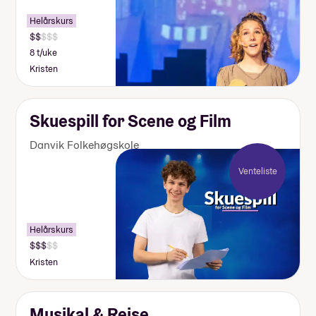
Helårskurs
8 t/uke
Kristen
Skuespill for Scene og Film
Danvik Folkehøgskole
Venteliste
Helårskurs
Kristen
Musikal & Reise