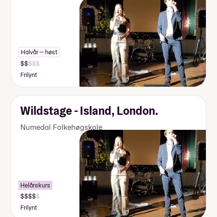
Halvår — høst
Frilynt
Wildstage - Island, London.
Numedal Folkehøgskole
Helårskurs
Frilynt