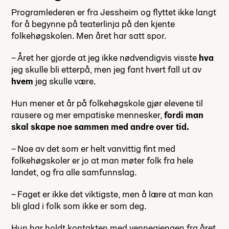
Programlederen er fra Jessheim og flyttet ikke langt
for å begynne på teaterlinja på den kjente
folkehøgskolen. Men året har satt spor.
– Året her gjorde at jeg ikke nødvendigvis visste
hva
jeg skulle bli etterpå, men jeg fant hvert fall ut av
hvem
jeg skulle være.
Hun mener et år på folkehøgskole gjør elevene til
rausere og mer empatiske mennesker,
fordi man
skal skape noe sammen med andre over tid.
– Noe av det som er helt vanvittig fint med
folkehøgskoler er jo at man møter folk fra hele
landet, og fra alle samfunnslag.
– Faget er ikke det viktigste, men å lære at man kan
bli glad i folk som ikke er som deg.
Hun har holdt kontakten med vennegjengen fra året