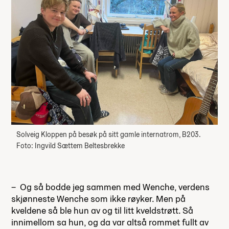
Solveig Kloppen på besøk på sitt gamle internatrom, B203.
Foto: Ingvild Sættem Beltesbrekke
– Og så bodde jeg sammen med Wenche, verdens
skjønneste Wenche som ikke røyker. Men på
kveldene så ble hun av og til litt kveldstrøtt. Så
innimellom sa hun, og da var altså rommet fullt av