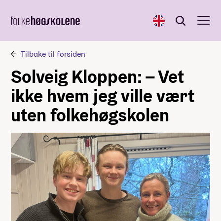
English
Søk
Søk
Tilbake til forsiden
Solveig Kloppen: – Vet
ikke hvem jeg ville vært
uten folkehøgskolen