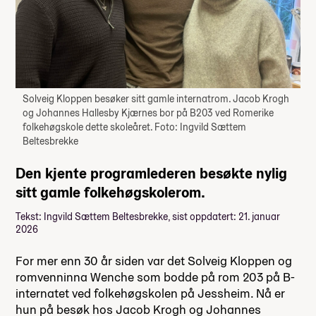
Solveig Kloppen besøker sitt gamle internatrom. Jacob Krogh
og Johannes Hallesby Kjærnes bor på B203 ved Romerike
folkehøgskole dette skoleåret. Foto: Ingvild Sættem
Beltesbrekke
Den kjente programlederen besøkte nylig
sitt gamle folkehøgskolerom.
Tekst: Ingvild Sættem Beltesbrekke, sist oppdatert: 21. januar
2026
For mer enn 30 år siden var det Solveig Kloppen og
romvenninna Wenche som bodde på rom 203 på B-
internatet ved folkehøgskolen på Jessheim. Nå er
hun på besøk hos Jacob Krogh og Johannes