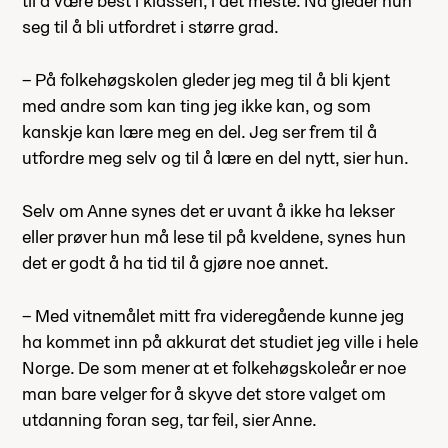
til å være best i klassen, i det meste. Nå gleder hun
seg til å bli utfordret i større grad.
– På folkehøgskolen gleder jeg meg til å bli kjent
med andre som kan ting jeg ikke kan, og som
kanskje kan lære meg en del. Jeg ser frem til å
utfordre meg selv og til å lære en del nytt, sier hun.
Selv om Anne synes det er uvant å ikke ha lekser
eller prøver hun må lese til på kveldene, synes hun
det er godt å ha tid til å gjøre noe annet.
– Med vitnemålet mitt fra videregående kunne jeg
ha kommet inn på akkurat det studiet jeg ville i hele
Norge. De som mener at et folkehøgskoleår er noe
man bare velger for å skyve det store valget om
utdanning foran seg, tar feil, sier Anne.