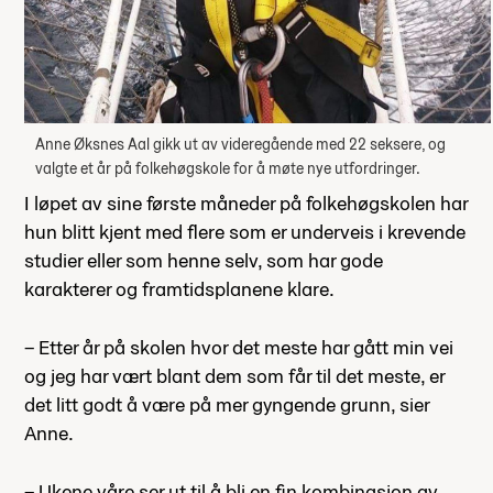
Anne Øksnes Aal gikk ut av videregående med 22 seksere, og
valgte et år på folkehøgskole for å møte nye utfordringer.
I løpet av sine første måneder på folkehøgskolen har
hun blitt kjent med flere som er underveis i krevende
studier eller som henne selv, som har gode
karakterer og framtidsplanene klare.
– Etter år på skolen hvor det meste har gått min vei
og jeg har vært blant dem som får til det meste, er
det litt godt å være på mer gyngende grunn, sier
Anne.
– Ukene våre ser ut til å bli en fin kombinasjon av