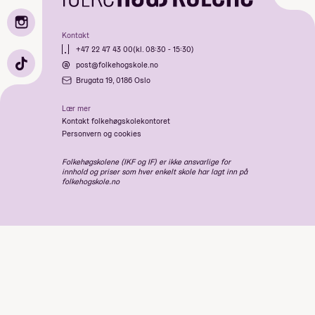
Kontakt
+47 22 47 43 00
(kl. 08:30 - 15:30)
post@folkehogskole.no
Brugata 19, 0186 Oslo
Lær mer
Kontakt folkehøgskolekontoret
Personvern og cookies
Folkehøgskolene (IKF og IF) er ikke ansvarlige for
innhold og priser som hver enkelt skole har lagt inn på
folkehogskole.no