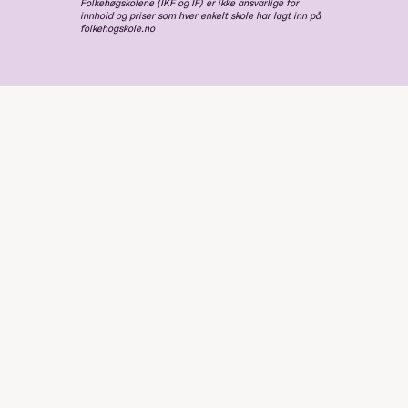
Folkehøgskolene (IKF og IF) er ikke ansvarlige for
innhold og priser som hver enkelt skole har lagt inn på
folkehogskole.no