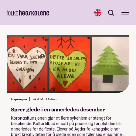
English
Søk
Søk
Inspirasjon
Tekst: Marit Asheim
Sprer glede i en annerledes desember
Koronasituasjonen gjør at flere sykehjem er stengt for
besøkende. Kulturtilbud er satt på pause, og førjulstiden blir
annerledes for de fleste. Elever på Agder folkehøgskole har
brukt kreativiteten for å glede noen som føler seg ensomme i