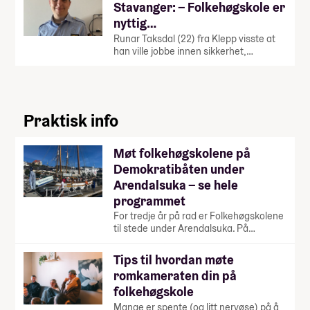
Stavanger: – Folkehøgskole er
nyttig…
Runar Taksdal (22) fra Klepp visste at
han ville jobbe innen sikkerhet,…
Praktisk info
Møt folkehøgskolene på
Demokratibåten under
Arendalsuka – se hele
programmet
For tredje år på rad er Folkehøgskolene
til stede under Arendalsuka. På…
Tips til hvordan møte
romkameraten din på
folkehøgskole
Mange er spente (og litt nervøse) på å