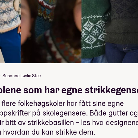
: Susanne Løvlie Stee
olene som har egne strikkegens
 flere folkehøgskoler har fått sine egne
ppskrifter på skolegensere. Både gutter o
lir bitt av strikkebasillen – les hva designen
g hvordan du kan strikke dem.