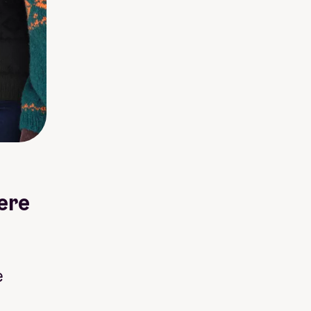
ere
g
e