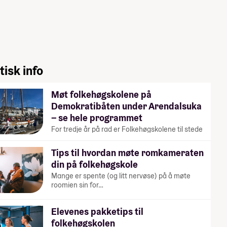
tisk info
Møt folkehøgskolene på
Demokratibåten under Arendalsuka
– se hele programmet
For tredje år på rad er Folkehøgskolene til stede
under Arendalsuka. På…
Tips til hvordan møte romkameraten
din på folkehøgskole
Mange er spente (og litt nervøse) på å møte
roomien sin for…
Elevenes pakketips til
folkehøgskolen