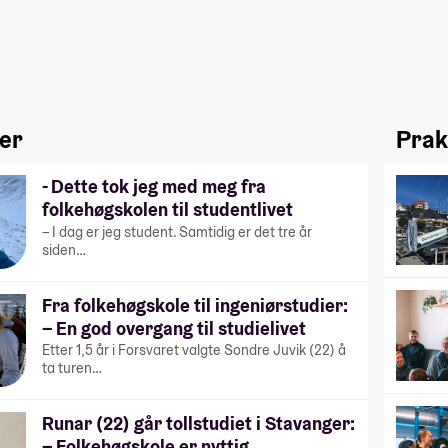
ier
Prak
- Dette tok jeg med meg fra
folkehøgskolen til studentlivet
– I dag er jeg student. Samtidig er det tre år
siden…
Fra folkehøgskole til ingeniørstudier:
– En god overgang til studielivet
Etter 1,5 år i Forsvaret valgte Sondre Juvik (22) å
ta turen…
Runar (22) går tollstudiet i Stavanger:
– Folkehøgskole er nyttig…