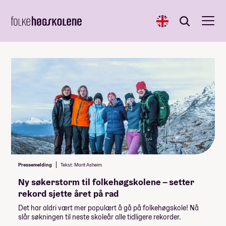
English
Søk
Søk
Pressemelding
Tekst: Marit Asheim
Ny søkerstorm til folkehøgskolene – setter
rekord sjette året på rad
Det har aldri vært mer populært å gå på folkehøgskole! Nå
slår søkningen til neste skoleår alle tidligere rekorder.