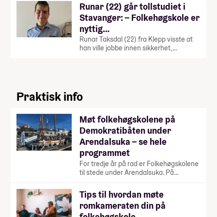
Runar (22) går tollstudiet i
Stavanger: – Folkehøgskole er
nyttig…
Runar Taksdal (22) fra Klepp visste at
han ville jobbe innen sikkerhet,…
Praktisk info
Møt folkehøgskolene på
Demokratibåten under
Arendalsuka – se hele
programmet
For tredje år på rad er Folkehøgskolene
til stede under Arendalsuka. På…
Tips til hvordan møte
romkameraten din på
folkehøgskole