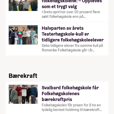
folkehøgskolene: – Oppleves
som et trygt valg
I årets april har over 20 prosent flere
søkt folkehøgskole enn på…
Halvparten av årets
Teaterhøgskole-kull er
tidligere folkehøgskoleelever
Seks tidligere elever fra samme kull på
Romerike Folkehøgskole går i år…
Bærekraft
Svalbard folkehøgskole får
Folkehøgskolenes
bærekraftpris
Folkehøgskolen får prisen for å ha en
tydelig bevisst holdning til bærekraft…