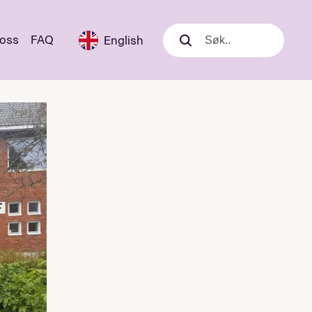
 oss
FAQ
English
Søk
Søk