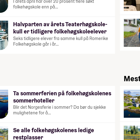
I årets april har over 20 prosent flere søkt
folkehøgskole enn på…
Halvparten av årets Teaterhøgskole-
kull er tidligere folkehøgskoleelever
Seks tidligere elever fra samme kull på Romerike
Folkehøgskole går i år…
Mest
Ta sommerferien på folkehøgskolenes
sommerhoteller
Blir det Norgesferie i sommer? Da bør du sjekke
mulighetene for å…
Se alle folkehøgskolenes ledige
restplasser