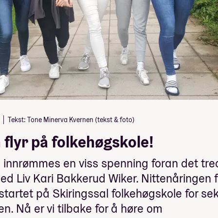
Tekst: Tone Minerva Kvernen (tekst & foto)
 flyr på folkehøgskole!
l innrømmes en viss spenning foran det tre
d Liv Kari Bakkerud Wiker. Nittenåringen 
tartet på Skiringssal folkehøgskole for se
en. Nå er vi tilbake for å høre om