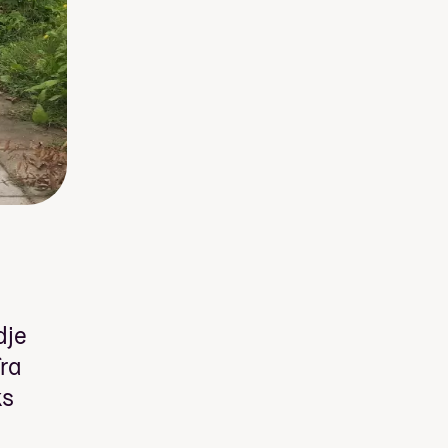
dje
fra
ks