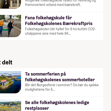
Ringerike folkehøgskole hylles for helhetlig og
fremoverlent arbeid med bærekraft.
Fana folkehøgskule får
Folkehøgskolenes Bærekraftpris
Folkehøgskolen blir hyllet for å ha kuttet CO2-
utslippene sine med hele 84…
 delt
Ta sommerferien på
folkehøgskolenes sommerhoteller
Blir det Norgesferie i sommer? Da bør du sjekke
mulighetene for å…
Se alle folkehøgskolenes ledige
restplasser