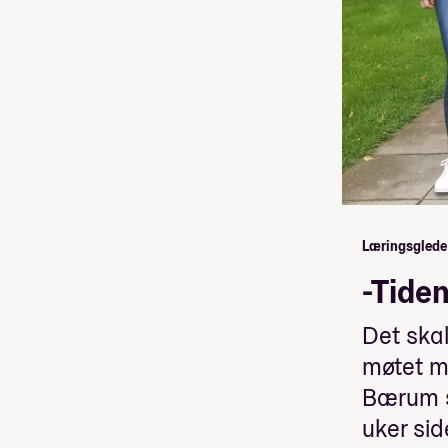
Læringsglede
-Tiden
Det ska
møtet me
Bærum s
uker sid