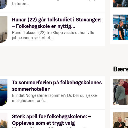
ta turen…
Runar (22) går tollstudiet i Stavanger:
– Folkehøgskole er nyttig…
Runar Taksdal (22) fra Klepp visste at han ville
jobbe innen sikkerhet,…
Bære
Ta sommerferien på folkehøgskolenes
sommerhoteller
Blir det Norgesferie i sommer? Da bør du sjekke
mulighetene for å…
Sterk april for folkehøgskolene: –
Oppleves som et trygt valg