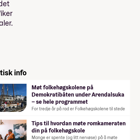
 det
iker
aler.
tisk info
Møt folkehøgskolene på
Demokratibåten under Arendalsuka
– se hele programmet
For tredje år på rad er Folkehøgskolene til stede
under Arendalsuka. På…
Tips til hvordan møte romkameraten
din på folkehøgskole
Mange er spente (og litt nervøse) på å møte