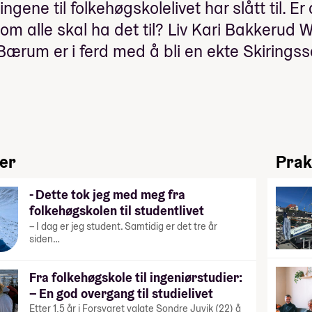
ingene til folkehøgskolelivet har slått til. Er
om alle skal ha det til? Liv Kari Bakkerud W
 Bærum er i ferd med å bli en ekte Skiringss
ier
Prak
- Dette tok jeg med meg fra
folkehøgskolen til studentlivet
– I dag er jeg student. Samtidig er det tre år
siden…
Fra folkehøgskole til ingeniørstudier:
– En god overgang til studielivet
Etter 1,5 år i Forsvaret valgte Sondre Juvik (22) å