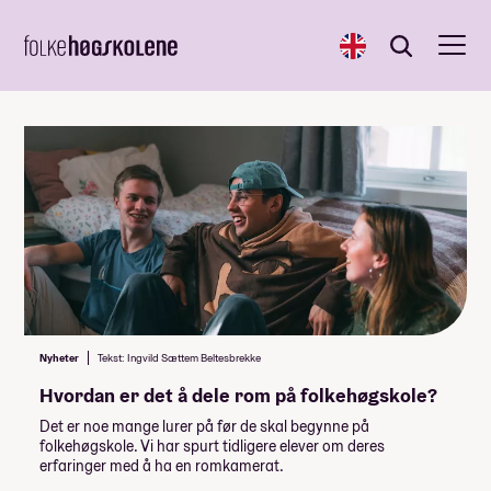
English
Søk
Søk
Nyheter
Tekst: Ingvild Sættem Beltesbrekke
Hvordan er det å dele rom på folkehøgskole?
Det er noe mange lurer på før de skal begynne på
folkehøgskole. Vi har spurt tidligere elever om deres
erfaringer med å ha en romkamerat.