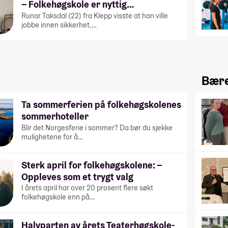
– Folkehøgskole er nyttig…
Runar Taksdal (22) fra Klepp visste at han ville
jobbe innen sikkerhet,…
Bære
Ta sommerferien på folkehøgskolenes
sommerhoteller
Blir det Norgesferie i sommer? Da bør du sjekke
mulighetene for å…
Sterk april for folkehøgskolene: –
Oppleves som et trygt valg
I årets april har over 20 prosent flere søkt
folkehøgskole enn på…
Halvparten av årets Teaterhøgskole-