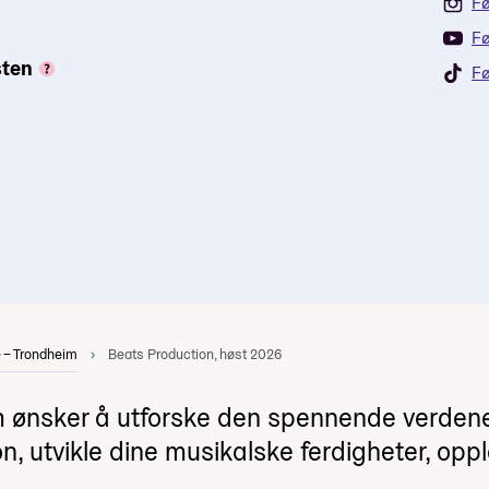
Fø
Fø
sten
Fø
 – Trondheim
Beats Production, høst 2026
m ønsker å utforske den spennende verdene
, utvikle dine musikalske ferdigheter, opp