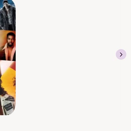
bleton, Logic, Cubase
/produsenter og tilgang
studio, lage beats og
t ut musikken du
lkehøgskole sin