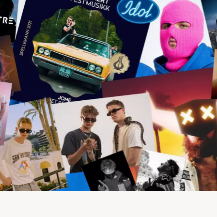
ærer du:
ng
ansen
musikk
ikkproduksjon i
det programmet du liker best;
FL Studio, A
år undervisning og veiledning av dyktige etablerte artister
mvare. Du kan også ta med eget utstyr.
jonelt studio. Du lærer å sample, skrive låter, spille inn i 
 artist/produsent. Målet for året er å ha det gøy og få git
 utfyllende informasjon om Beats Production på Rødde fo
å ut på TikTok
for tips og triks innen musikkproduksjon.