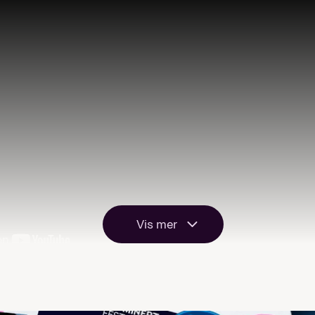
Vis mer
e låter