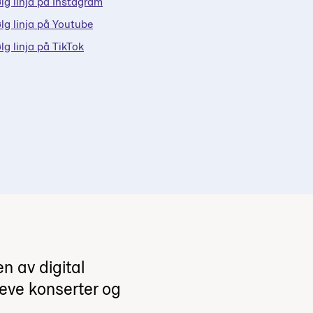
lg linja på Instagram
lg linja på Youtube
lg linja på TikTok
n av digital
leve konserter og