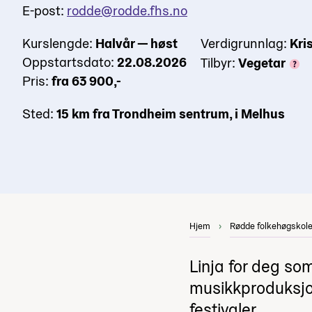
E-post:
rodde@rodde.fhs.no
Kurslengde:
Halvår — høst
Verdigrunnlag:
Kri
Oppstartsdato:
22.08.2026
Tilbyr:
Vegetar
Pris:
fra 63 900,-
Sted:
15 km fra Trondheim sentrum, i Melhus
Hjem
Rødde folkehøgskole
Linja for deg so
musikkproduksjon
festivaler.