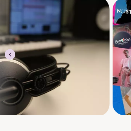
På Beats Production l
Miksing og masteri
Låtskriving
Sounddesign
Innblikk i musikkbr
Sampling og remix
DJ-ing
Låtchallenges
Utgivelse av egen 
Du får mye tid til mus
eller andre DAWs. Du f
på maskiner og progra
Du har tilgang på profes
promotere deg selv som
lager.
Du finner mer og
nettside
.
Sjekk oss ogs