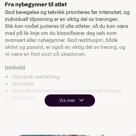
Fra nybegynner til atlet
God bevegelse og teknikk prioriteres før intensitet, og
individuell tilpasning er en viktig del av treningen.
Slik kan nivået justeres til alle atleter, så du kan være
med på lik linje om du klassifiserer deg selv som
avansert eller nybegynner. God restitusjon, både
aktivt og passivt, er også en viktig del av trening, og
vil være en fast post på ukeplanen.
Innhold
Olympisk vektløfting
Styrkeløft
Hyrox (kombinert løping og funksjonell trening)
Kettelbells
Vis mer
Kondisjon (MetCon)
Hinderløype
Svømming
Teambuilding
Mentaltrening