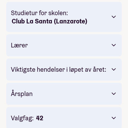
Studietur for skolen:
Club La Santa (Lanzarote)
Lærer
Viktigste hendelser i løpet av året:
Skolen har flotte anlegg som vil bli flittig brukt
for å ivareta god variasjon i treningen:
Årsplan
Vil utforske Europa på en aktiv og sosial
måte
Elsker følelsen etter en god økt
Valgfag:
42
Vil ha tid til å slappe av, spise god mat og