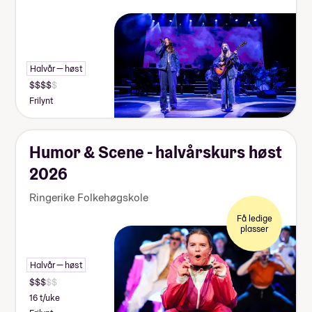
Halvår — høst
Frilynt
Humor & Scene - halvårskurs høst
2026
Ringerike Folkehøgskole
Få ledige
plasser
Halvår — høst
16 t/uke