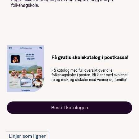
skoleåret. Nærmere informasjon får du fra
folkehøgskole.
skolen.
Få gratis skolekatalog i postkassa!
Få katalog med full oversikt over alle
folkehøgskoler i posten. Bli kjent med skolene i
ro og mak, og diskuter med venner og familie!
Bestill katalogen
Linjer som ligner