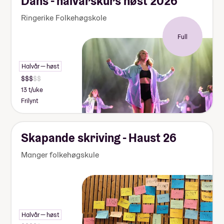
Dans - halvårskurs høst 2026
Ringerike Folkehøgskole
Full
Halvår — høst
13 t/uke
Frilynt
Skapande skriving - Haust 26
Manger folkehøgskule
Halvår — høst