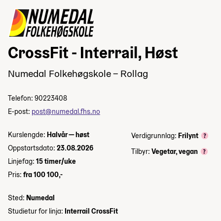
CrossFit - Interrail, Høst
Numedal Folkehøgskole – Rollag
Telefon: 90223408
E-post:
post@numedal.fhs.no
Kurslengde:
Halvår — høst
Verdigrunnlag:
Frilynt
Oppstartsdato:
23.08.2026
Tilbyr:
Vegetar, vegan
Linjefag:
15 timer/uke
Pris:
fra 100 100,-
Sted:
Numedal
Studietur for linja:
Interrail CrossFit