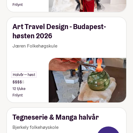
Frilynt
Art Travel Design - Budapest-
høsten 2026
Jæren Folkehøgskule
Halvår — høst
12 t/uke
Frilynt
Tegneserie & Manga halvår
Bjerkely folkehøyskole