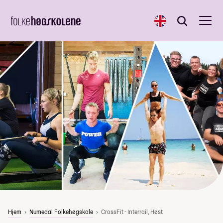
English
Søk
Søk
Hjem
Numedal Folkehøgskole
CrossFit - Interrail, Høst