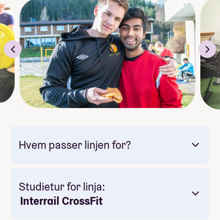
Bevegelighetstrening
Optimal restitusjon
Parkour/freerunning
Akrobatikk
Treningsplanlegging
Kosthold,
Interrail
Vi reiser på interrail i Europa. Les mer under "linjetur".
Lanzarote
Vi reiser på skoletur til Lanzarote. Les mer under
Hvem passer linjen for?
"skoletur".
Studietur for linja:
Interrail CrossFit