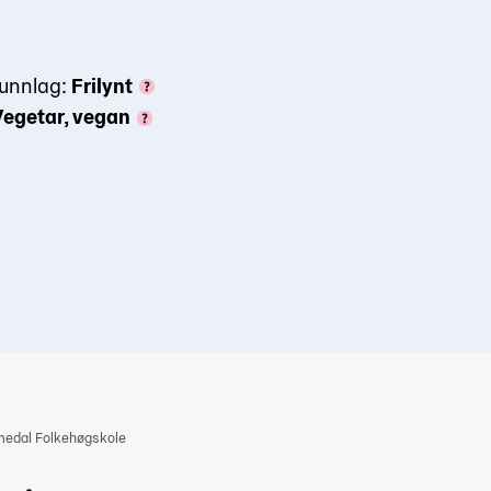
runnlag:
Frilynt
Vegetar, vegan
edal Folkehøgskole