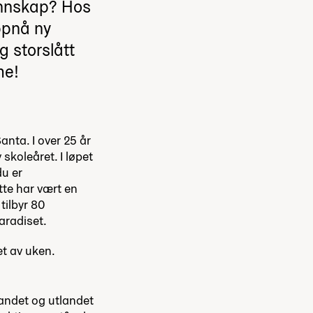
vennskap? Hos
ppnå ny
g storslått
me!
anta. I over 25 år
skoleåret. I løpet
du er
tte har vært en
tilbyr 80
paradiset.
et av uken.
landet og utlandet