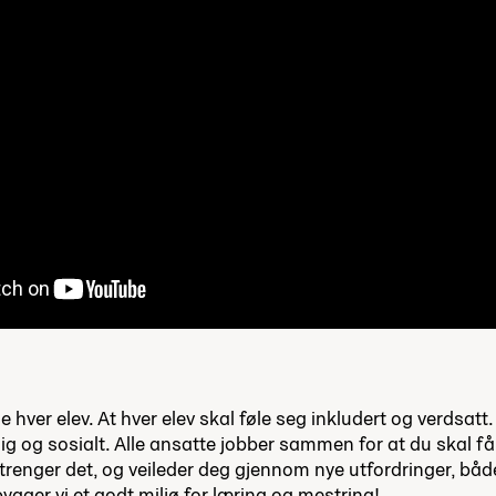
g
e hver elev. At hver elev skal føle seg inkludert og verdsatt.
 og sosialt. Alle ansatte jobber sammen for at du skal få 
trenger det, og veileder deg gjennom nye utfordringer, både
gger vi et godt miljø for læring og mestring!