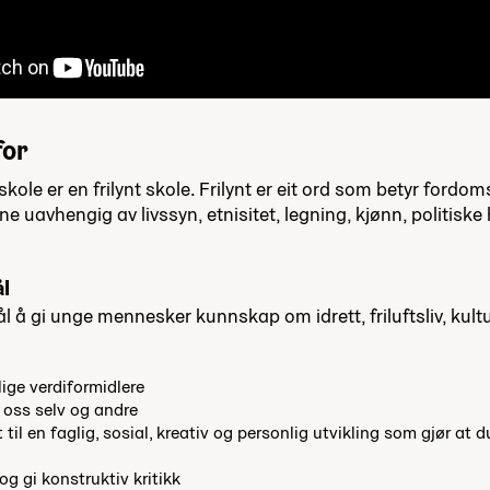
for
le er en frilynt skole. Frilynt er eit ord som betyr fordomsf
e uavhengig av livssyn, etnisitet, legning, kjønn, politiske 
l
 å gi unge mennesker kunnskap om idrett, friluftsliv, ku
lige verdiformidlere
r oss selv og andre
 til en faglig, sosial, kreativ og personlig utvikling som gjør at 
og gi konstruktiv kritikk