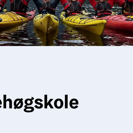
ehøgskole