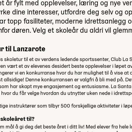
r et år fylt med opplevelser, læring og nye 
rke dine interesser, utfordre deg selv og o
ar topp fasiliteter, moderne idrettsanlegg o
nfor døren. Velg et skoleår du aldri vil glem
r til Lanzarote
les skoletur til et av verdens ledende sportssenter, Club La S
n vært et av elevenes desidert beste opplevelser i løpet av 
gerer vi en konkurranse hvor du har mulighet til å vise at 
t allsidige! Denne konkurransen er valgfri å bli med på. De
 som har skapt mye engasjement og entusiasme. La Santa 
er hvor du får velge hvordan du utnytter uken nede i idretts
ge instruktører som tilbyr 500 forskjellige aktiviteter i løp
skoleåret til?
mål å gi deg det beste året i ditt liv! Med elever fra hele 