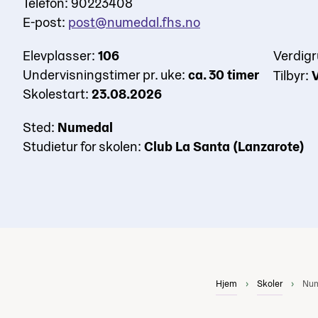
Telefon: 90223408
E-post:
post@numedal.fhs.no
Elevplasser:
106
Verdig
Undervisningstimer pr. uke:
ca. 30 timer
Tilbyr:
Skolestart:
23.08.2026
Sted:
Numedal
Studietur for skolen:
Club La Santa (Lanzarote)
Hjem
Skoler
Num