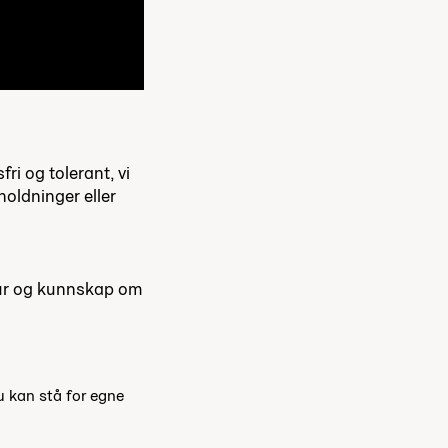
ri og tolerant, vi
holdninger eller
ltur og kunnskap om
du kan stå for egne