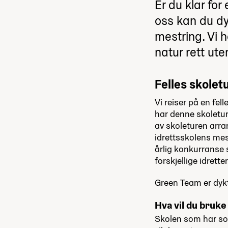
Er du klar fo
oss kan du dy
mestring. Vi h
natur rett ute
Felles skoletu
Vi reiser på en fel
har denne skoleture
av skoleturen arran
idrettsskolens mes
årlig konkurranse
forskjellige idrett
Green Team er dykti
Hva vil du bruke 
Skolen som har som 